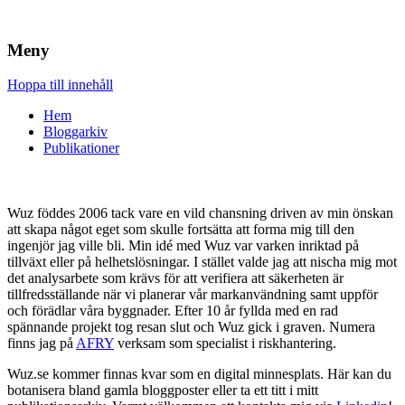
Brandskydd & Riskhantering
Wuz
Meny
Hoppa till innehåll
Hem
Bloggarkiv
Publikationer
Wuz föddes 2006 tack vare en vild chansning driven av min önskan
att skapa något eget som skulle fortsätta att forma mig till den
ingenjör jag ville bli. Min idé med Wuz var varken inriktad på
tillväxt eller på helhetslösningar. I stället valde jag att nischa mig mot
det analysarbete som krävs för att verifiera att säkerheten är
tillfredsställande när vi planerar vår markanvändning samt uppför
och förädlar våra byggnader. Efter 10 år fyllda med en rad
spännande projekt tog resan slut och Wuz gick i graven. Numera
finns jag på
AFRY
verksam som specialist i riskhantering.
Wuz.se kommer finnas kvar som en digital minnesplats. Här kan du
botanisera bland gamla bloggposter eller ta ett titt i mitt