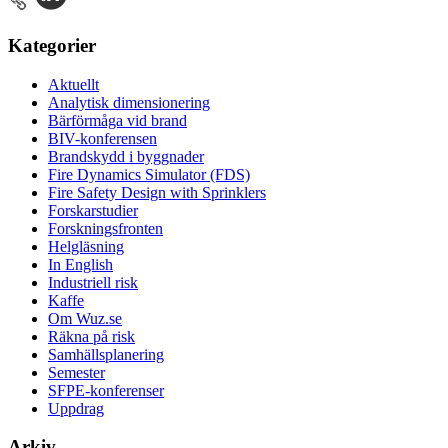
Kategorier
Aktuellt
Analytisk dimensionering
Bärförmåga vid brand
BIV-konferensen
Brandskydd i byggnader
Fire Dynamics Simulator (FDS)
Fire Safety Design with Sprinklers
Forskarstudier
Forskningsfronten
Helgläsning
In English
Industriell risk
Kaffe
Om Wuz.se
Räkna på risk
Samhällsplanering
Semester
SFPE-konferenser
Uppdrag
Arkiv