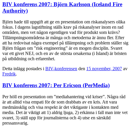
BIV konferens 2007: Björn Karlsson (Iceland Fire
Authority)
Björn hade till uppgift att ge en presentation om riskanalysers olika
fokus. I dagens lagstiftning ställs krav på riskanalyser inom en rad
områden, men vet någon egentligen vad för produkt som krävs?
Tillämpningsområdena är många och metoderna är ännu fler. Efter
att ha redovisat några exempel på tillämpning och problem ställer sig
Björn frågan om ”risk engineering” är en mogen disciplin. Svaret
var ett givet NEJ, och en av de största orsakerna (i Island) är bristen
på utbildning och erfarenhet.
Detta inlägg postades i
BIV-konferensen
den
15 november, 2007
av
Fredrik
.
BIV konferens 2007: Per Ericson (PerMedia)
Per höll en presentation om ”mediahantering vid kriser”. Några råd
är att alltid visa empati för de som drabbats av en kris. Att vara
medmänsklig och visa respekt är det viktigaste i kontakten med
media. Det är viktigt att 1) aldrig ljuga, 2) erkänna i fall man inte vet
svaret, 3) ställ upp för journalisterna och 4) utse en särskild
pressansvarig.