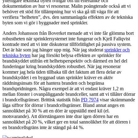
ytterligare tekniska byten tvingar oss till eftertanke och
dokumentation av hur vi resonerar. Malin poängterade också att vi
behöver ett stöd för tillämpning hur vi ska gå till väga för att
verifiera “helheten”, dvs. den sammanlagda effekten av de tekniska
byten som vi gör i byggnader med sprinkler.
Anders Johansson från Boverket menade att vi inte får glömma bort
robustheten när sprinklersystemet inte fungerar och Kjell Fallqvist
kontrade med att vi inte diskuterar tillförlitlighet på passiva system.
Det är här som jag hänger upp mig. När jag studerat
sprinkler och
tekniska byten
har jag försökt belysa effekten av sprinkler för
brandskyddet utifrån ett helhetsperspektiv och därmed en hel del
funderingar kring brandskyddets robusthet. När jag resonerar
kommer jag hela tiden tillbaka till det faktum att flera delar av
brandskyddet i en byggnad utan sprinkler kräver en aktiv
räddningsinsats för att hantera branden och begränsa
brandspridningen. Några exempel är att vi endast kräver 1,2 m
mellan fönster i ovanpåliggande brandceller, samt att vi tillåter dörrar
i brandcellsgränser. Brittisk statistik från
PD 7974
visar skrämmande
låga siffror för dörrar i brandcellsgränser. Bland annat anges en
sannolikhet på 30 % att en dörr är uppställd med kil (el.
motsvarande). Att dörrstängaren inte drar igen dörren har en
sannolikhet på 20 %, vilket ger en total sannolikhet för att dörren i
en brandcellsgräns inte är stängd på 44 %.