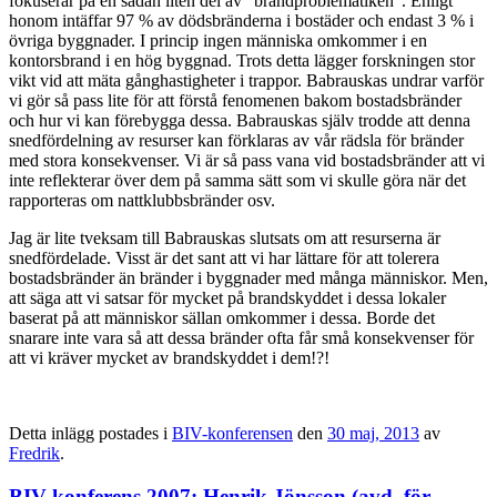
fokuserar på en sådan liten del av ”brandproblematiken”. Enligt
honom intäffar 97 % av dödsbränderna i bostäder och endast 3 % i
övriga byggnader. I princip ingen människa omkommer i en
kontorsbrand i en hög byggnad. Trots detta lägger forskningen stor
vikt vid att mäta gånghastigheter i trappor. Babrauskas undrar varför
vi gör så pass lite för att förstå fenomenen bakom bostadsbränder
och hur vi kan förebygga dessa. Babrauskas själv trodde att denna
snedfördelning av resurser kan förklaras av vår rädsla för bränder
med stora konsekvenser. Vi är så pass vana vid bostadsbränder att vi
inte reflekterar över dem på samma sätt som vi skulle göra när det
rapporteras om nattklubbsbränder osv.
Jag är lite tveksam till Babrauskas slutsats om att resurserna är
snedfördelade. Visst är det sant att vi har lättare för att tolerera
bostadsbränder än bränder i byggnader med många människor. Men,
att säga att vi satsar för mycket på brandskyddet i dessa lokaler
baserat på att människor sällan omkommer i dessa. Borde det
snarare inte vara så att dessa bränder ofta får små konsekvenser för
att vi kräver mycket av brandskyddet i dem!?!
Detta inlägg postades i
BIV-konferensen
den
30 maj, 2013
av
Fredrik
.
BIV konferens 2007: Henrik Jönsson (avd. för