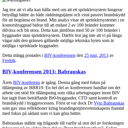
Jag tror att vi alla kan hålla med om att ett sprinklersystem fungerar
betydligt bättre än både räddningstjänst och visst passivt brandskydd
för att begränsa en brand. Min analys visar att sprinklersystemet i en
kontorsbyggnad bidrar till att endast 2 av 100 bränder kommer
tillväxa och bli stora. Detta kan jämföras med 50 av 100 bränder i
byggnader utan sprinklersystem. Därför tror jag inte att vi på långa
vägar nått den gränsen gällande möjliga tekniska byten som är
möjliga i sprinklade byggnader.
Detta inlägg postades i
BIV-konferensen
den
25 juni, 2013
av
Fredrik
.
BIV-konferensen 2013: Babrauskas
Årets
BIV-konferens
är igång. Denna gång med fokus på
tillämpning av BBR19. En hel del av konferensen handlar om det
arbete om stöd för tillämpning som olika arbetsgrupper inom BIV
har tagit fram beträffande Br0-byggnader, CFD samt kontroll av
brandskydd i byggprocessen. Först ut var dock Dr
Vyto Babrauskas
som gav sina reflektioner kring brandingenjörsvetenskapens framtid
med fokus på sådant som vi kan göra bättre.
Babrauskas ställde sig frågande till varför så stor del av forskningen