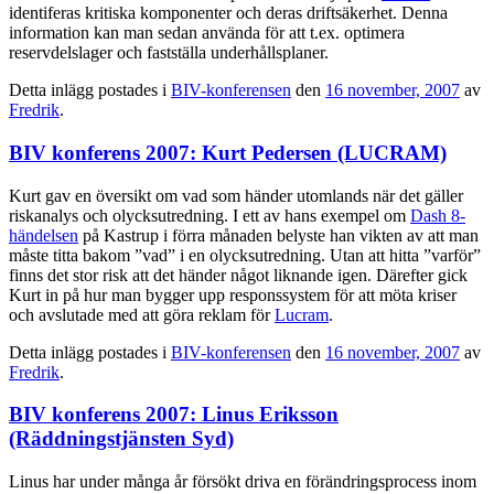
identiferas kritiska komponenter och deras driftsäkerhet. Denna
information kan man sedan använda för att t.ex. optimera
reservdelslager och fastställa underhållsplaner.
Detta inlägg postades i
BIV-konferensen
den
16 november, 2007
av
Fredrik
.
BIV konferens 2007: Kurt Pedersen (LUCRAM)
Kurt gav en översikt om vad som händer utomlands när det gäller
riskanalys och olycksutredning. I ett av hans exempel om
Dash 8-
händelsen
på Kastrup i förra månaden belyste han vikten av att man
måste titta bakom ”vad” i en olycksutredning. Utan att hitta ”varför”
finns det stor risk att det händer något liknande igen. Därefter gick
Kurt in på hur man bygger upp responssystem för att möta kriser
och avslutade med att göra reklam för
Lucram
.
Detta inlägg postades i
BIV-konferensen
den
16 november, 2007
av
Fredrik
.
BIV konferens 2007: Linus Eriksson
(Räddningstjänsten Syd)
Linus har under många år försökt driva en förändringsprocess inom