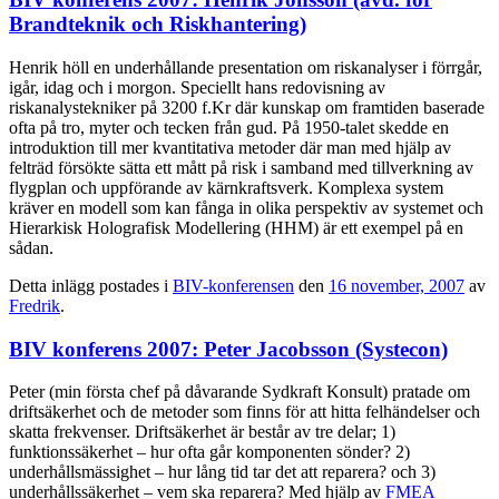
Brandteknik och Riskhantering)
Henrik höll en underhållande presentation om riskanalyser i förrgår,
igår, idag och i morgon. Speciellt hans redovisning av
riskanalystekniker på 3200 f.Kr där kunskap om framtiden baserade
ofta på tro, myter och tecken från gud. På 1950-talet skedde en
introduktion till mer kvantitativa metoder där man med hjälp av
felträd försökte sätta ett mått på risk i samband med tillverkning av
flygplan och uppförande av kärnkraftsverk. Komplexa system
kräver en modell som kan fånga in olika perspektiv av systemet och
Hierarkisk Holografisk Modellering (HHM) är ett exempel på en
sådan.
Detta inlägg postades i
BIV-konferensen
den
16 november, 2007
av
Fredrik
.
BIV konferens 2007: Peter Jacobsson (Systecon)
Peter (min första chef på dåvarande Sydkraft Konsult) pratade om
driftsäkerhet och de metoder som finns för att hitta felhändelser och
skatta frekvenser. Driftsäkerhet är består av tre delar; 1)
funktionssäkerhet – hur ofta går komponenten sönder? 2)
underhållsmässighet – hur lång tid tar det att reparera? och 3)
underhållssäkerhet – vem ska reparera? Med hjälp av
FMEA