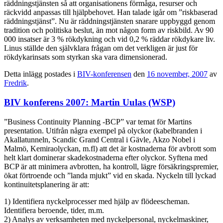
räddningstjänsten så att organisationens förmåga, resurser och
räckvidd anpassas till hjälpbehovet. Han talade igår om ”riskbaserad
räddningstjänst”. Nu är räddningstjänsten snarare uppbyggd genom
tradition och politiska beslut, än mot någon form av riskbild. Av 90
000 insatser är 3 % rökdykning och vid 0,2 % räddar rökdykare liv.
Linus ställde den självklara frågan om det verkligen är just för
rökdykarinsats som styrkan ska vara dimensionerad.
Detta inlägg postades i
BIV-konferensen
den
16 november, 2007
av
Fredrik
.
BIV konferens 2007: Martin Uulas (WSP)
”Business Continuity Planning -BCP” var temat för Martins
presentation. Utifrån några exempel på olyckor (kabelbranden i
Akallatunneln, Scandic Grand Central i Gävle, Akzo Nobel i
Malmö, Kemiraolyckan, m.fl) att det är kostnaderna för avbrott som
helt klart dominerar skadekostnaderna efter olyckor. Syftena med
BCP är att minimera avbrotten, ha kontroll, lägre försäkringspremier,
ökat förtroende och ”landa mjukt” vid en skada. Nyckeln till lyckad
kontinuitetsplanering är att:
1) Identifiera nyckelprocesser med hjälp av flödeescheman.
Identifiera beroende, tider, m.m.
2) Analys av verksamheten med nyckelpersonal, nyckelmaskiner,