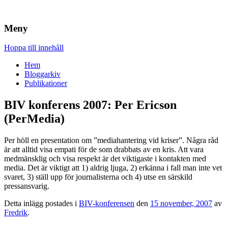
Brandskydd & Riskhantering
Wuz
Meny
Hoppa till innehåll
Hem
Bloggarkiv
Publikationer
BIV konferens 2007: Per Ericson
(PerMedia)
Per höll en presentation om ”mediahantering vid kriser”. Några råd
är att alltid visa empati för de som drabbats av en kris. Att vara
medmänsklig och visa respekt är det viktigaste i kontakten med
media. Det är viktigt att 1) aldrig ljuga, 2) erkänna i fall man inte vet
svaret, 3) ställ upp för journalisterna och 4) utse en särskild
pressansvarig.
Detta inlägg postades i
BIV-konferensen
den
15 november, 2007
av
Fredrik
.