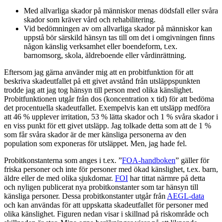
Med allvarliga skador på människor menas dödsfall eller svåra
skador som kräver vård och rehabilitering.
Vid bedömningen av om allvarliga skador på människor kan
uppstå bör särskild hänsyn tas till om det i omgivningen finns
någon känslig verksamhet eller boendeform, t.ex.
barnomsorg, skola, äldreboende eller vårdinrättning.
Eftersom jag gärna använder mig att en probitfunktion för att
beskriva skadeutfallet på ett givet avstånd från utsläppspunkten
trodde jag att jag tog hänsyn till person med olika känslighet.
Probitfunktionen utgår från dos (koncentration x tid) för att bedöma
det procentuella skadeutfallet. Exempelvis kan ett utsläpp medföra
att 46 % upplever irritation, 53 % lätta skador och 1 % svåra skador i
en viss punkt för ett givet utsläpp. Jag tolkade detta som att de 1 %
som får svåra skador är de mer känsliga personerna av den
population som exponeras för utsläppet. Men, jag hade fel.
Probitkonstanterna som anges i t.ex. ”
FOA-handboken
” gäller för
friska personer och inte för personer med ökad känslighet, t.ex. barn,
äldre eller de med olika sjukdomar.
FOI
har tittat närmre på detta
och nyligen publicerat nya probitkonstanter som tar hänsyn till
känsliga personer. Dessa probitkonstanter utgår från
AEGL-data
och kan användas för att uppskatta skadeutfallet för personer med
olika känslighet. Figuren nedan visar i skillnad på riskområde och