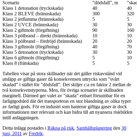
Scenario
”dödsfall”, m
”ska
Klass 1 detonation (tryckskada)
40
40
Klass 2 BLEVE (brännskada)
300
320
Klass 2 jetflamma (brännskada)
5
5
Klass 2 UVCE (brännskada)
30
30
Klass 2 giftmoln (förgiftning)
90
160
Klass 3 pölbrand – direkt (brännskada)
10
10
Klass 3 pölbrand – fördröjd (brännskada)
20
20
Klass 3 giftmoln (förgiftning)
40
70
Klass 5 detonation (tryckskada)
30
30
Klass 6 giftmoln (förgiftning)
5
10
Klass 8 (frätskada)
5
5
Tabellen visar på stora skillnader när det gäller riskavstånd vid
utsläpp av giftiga gaser då konsekvensen uttrycks som ”svårt
skadad” i stället för ”dödsfall”. Det skiljer c:a en faktor 2 mellan de
två konsekvenstyperna. Men, för övriga scenarier är skillnaden
marginell. Därmed ger valet av ”skada” enbart försumbar för en
farligtgodsled där det transporteras en stor blandning av olika typer
av farligt gods. För en industri som hanterar giftiga gaser är dock
informationen mer relevant och kan bidra till att nyansera riskbilden
intill anläggningen.
Detta inlägg postades i
Räkna på risk
,
Samhällsplanering
den
30
juni, 2011
av
Fredrik
.