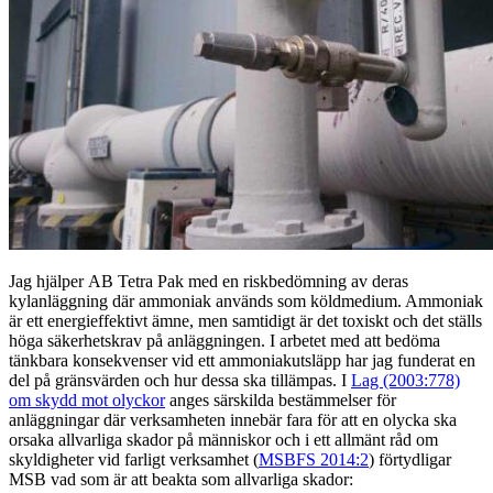
Jag hjälper AB Tetra Pak med en riskbedömning av deras
kylanläggning där ammoniak används som köldmedium. Ammoniak
är ett energieffektivt ämne, men samtidigt är det toxiskt och det ställs
höga säkerhetskrav på anläggningen. I arbetet med att bedöma
tänkbara konsekvenser vid ett ammoniakutsläpp har jag funderat en
del på gränsvärden och hur dessa ska tillämpas. I
Lag (2003:778)
om skydd mot olyckor
anges särskilda bestämmelser för
anläggningar där verksamheten innebär fara för att en olycka ska
orsaka allvarliga skador på människor och i ett allmänt råd om
skyldigheter vid farligt verksamhet (
MSBFS 2014:2
) förtydligar
MSB vad som är att beakta som allvarliga skador: