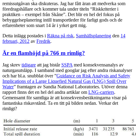
remissutgåvan ska diskuteras. Jag har fått äran att medverka som
föredragshållare och kommer tala under titeln “Riskkriterier i
praktiken – exempel från Skåne”. Det blir en hel del fokus på
bebyggelseplanering intill transportleder för farligt gods och de
erfarenheter som snart 14 år i yrket gett mig.
Detta inlägg postades i
Räkna på risk
,
Samhällsplanering
den
14
februari, 2012
av
Fredrik
.
Är en flamhöjd på 766 m rimlig?
Jag skrev
tidigare
att jag bistår
SSPA
med konsekvensanalys av
naturgasutsläpp. I samband med googlar jag efter andra riskanalyser
och har bl.a. snubblat över ”
Guidance on Risk Analysis and Safety
Implications of a Large Liquefied Natural Gas (LNG) Spill Over
Water
” framtagen av Sandia National Laboratories. Utöver denna
rapport finns det en hel del andra artiklar om
LNG-carriers
.
Gemensamt för samtliga är att konsekvensberäkningarna visar på
fantastiska riskavstånd. Ta en titt på bilden nedan. Verkar det
rimligt?