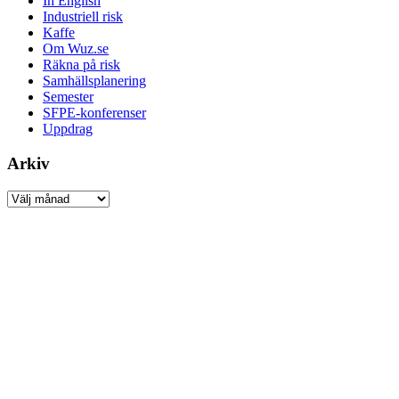
In English
Industriell risk
Kaffe
Om Wuz.se
Räkna på risk
Samhällsplanering
Semester
SFPE-konferenser
Uppdrag
Arkiv
Arkiv