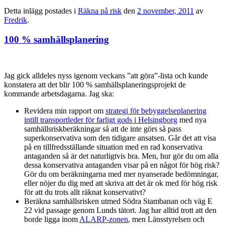
Detta inlägg postades i
Räkna på risk
den
2 november, 2011
av
Fredrik
.
100 % samhällsplanering
Jag gick alldeles nyss igenom veckans ”att göra”-lista och kunde
konstatera att det blir 100 % samhällsplaneringsprojekt de
kommande arbetsdagarna. Jag ska:
Revidera min rapport om
strategi för bebyggelseplanering
intill transportleder för farligt gods i Helsingborg
med nya
samhällsriskberäkningar så att de inte görs så pass
superkonservativa som den tidigare ansatsen. Går det att visa
på en tillfredsställande situation med en rad konservativa
antaganden så är det naturligtvis bra. Men, hur gör du om alla
dessa konservativa antaganden visar på en något för hög risk?
Gör du om beräkningarna med mer nyanserade bedömningar,
eller nöjer du dig med att skriva att det är ok med för hög risk
för att du trots allt räknat konservativt?
Beräkna samhällsrisken utmed Södra Stambanan och väg E
22 vid passage genom Lunds tätort. Jag har alltid trott att den
borde ligga inom
ALARP-zonen
, men Länsstyrelsen och