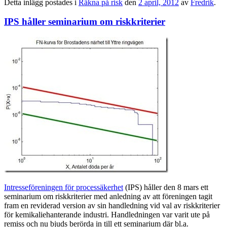
Detta inlägg postades i
Räkna på risk
den
2 april, 2012
av
Fredrik
.
IPS håller seminarium om riskkriterier
Intresseföreningen för processäkerhet
(IPS) håller den 8 mars ett
seminarium om riskkriterier med anledning av att föreningen tagit
fram en reviderad version av sin handledning vid val av riskkriterier
för kemikaliehanterande industri. Handledningen var varit ute på
remiss och nu bjuds berörda in till ett seminarium där bl.a.