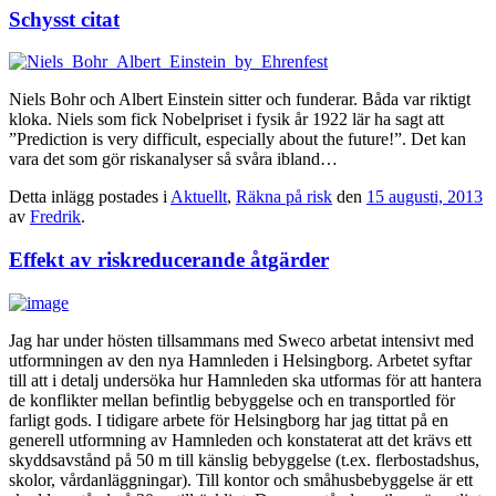
Schysst citat
Niels Bohr och Albert Einstein sitter och funderar. Båda var riktigt
kloka. Niels som fick Nobelpriset i fysik år 1922 lär ha sagt att
”Prediction is very difficult, especially about the future!”. Det kan
vara det som gör riskanalyser så svåra ibland…
Detta inlägg postades i
Aktuellt
,
Räkna på risk
den
15 augusti, 2013
av
Fredrik
.
Effekt av riskreducerande åtgärder
Jag har under hösten tillsammans med Sweco arbetat intensivt med
utformningen av den nya Hamnleden i Helsingborg. Arbetet syftar
till att i detalj undersöka hur Hamnleden ska utformas för att hantera
de konflikter mellan befintlig bebyggelse och en transportled för
farligt gods. I tidigare arbete för Helsingborg har jag tittat på en
generell utformning av Hamnleden och konstaterat att det krävs ett
skyddsavstånd på 50 m till känslig bebyggelse (t.ex. flerbostadshus,
skolor, vårdanläggningar). Till kontor och småhusbebyggelse är ett