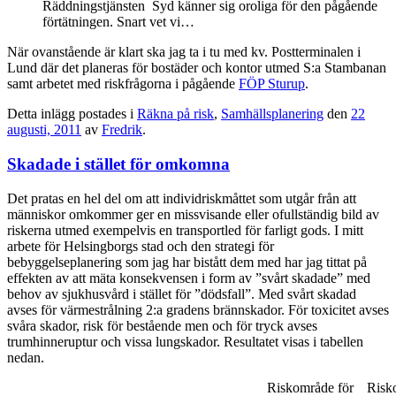
Räddningstjänsten Syd känner sig oroliga för den pågående
förtätningen. Snart vet vi…
När ovanstående är klart ska jag ta i tu med kv. Postterminalen i
Lund där det planeras för bostäder och kontor utmed S:a Stambanan
samt arbetet med riskfrågorna i pågående
FÖP Sturup
.
Detta inlägg postades i
Räkna på risk
,
Samhällsplanering
den
22
augusti, 2011
av
Fredrik
.
Skadade i stället för omkomna
Det pratas en hel del om att individriskmåttet som utgår från att
människor omkommer ger en missvisande eller ofullständig bild av
riskerna utmed exempelvis en transportled för farligt gods. I mitt
arbete för Helsingborgs stad och den strategi för
bebyggelseplanering som jag har bistått dem med har jag tittat på
effekten av att mäta konsekvensen i form av ”svårt skadade” med
behov av sjukhusvård i stället för ”dödsfall”. Med svårt skadad
avses för värmestrålning 2:a gradens brännskador. För toxicitet avses
svåra skador, risk för bestående men och för tryck avses
trumhinneruptur och vissa lungskador. Resultatet visas i tabellen
nedan.
Riskområde för
Risk