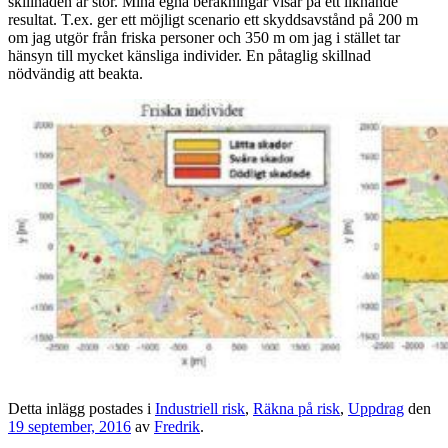
skillnaden är stor. Mina egna beräkningar visar på ett liknande
resultat. T.ex. ger ett möjligt scenario ett skyddsavstånd på 200 m
om jag utgör från friska personer och 350 m om jag i stället tar
hänsyn till mycket känsliga individer. En påtaglig skillnad
nödvändig att beakta.
Detta inlägg postades i
Industriell risk
,
Räkna på risk
,
Uppdrag
den
19 september, 2016
av
Fredrik
.