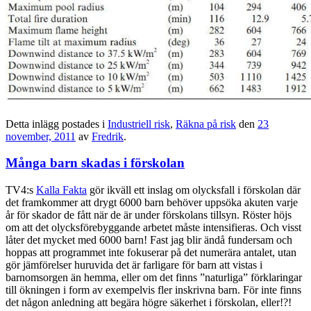
Detta inlägg postades i
Industriell risk
,
Räkna på risk
den
23
november, 2011
av
Fredrik
.
Många barn skadas i förskolan
TV4:s
Kalla Fakta
gör ikväll ett inslag om olycksfall i förskolan där
det framkommer att drygt 6000 barn behöver uppsöka akuten varje
år för skador de fått när de är under förskolans tillsyn. Röster höjs
om att det olycksförebyggande arbetet måste intensifieras. Och visst
låter det mycket med 6000 barn! Fast jag blir ändå fundersam och
hoppas att programmet inte fokuserar på det numerära antalet, utan
gör jämförelser huruvida det är farligare för barn att vistas i
barnomsorgen än hemma, eller om det finns ”naturliga” förklaringar
till ökningen i form av exempelvis fler inskrivna barn. För inte finns
det någon anledning att begära högre säkerhet i förskolan, eller!?!