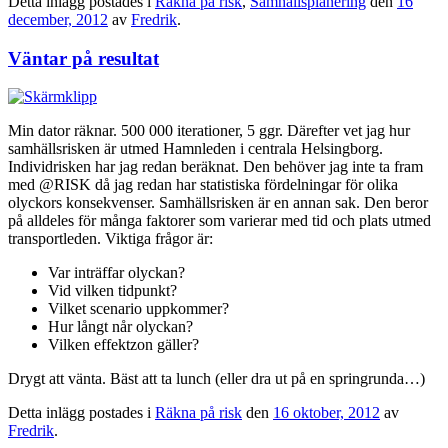
Detta inlägg postades i
Räkna på risk
,
Samhällsplanering
den
16
december, 2012
av
Fredrik
.
Väntar på resultat
Min dator räknar. 500 000 iterationer, 5 ggr. Därefter vet jag hur
samhällsrisken är utmed Hamnleden i centrala Helsingborg.
Individrisken har jag redan beräknat. Den behöver jag inte ta fram
med @RISK då jag redan har statistiska fördelningar för olika
olyckors konsekvenser. Samhällsrisken är en annan sak. Den beror
på alldeles för många faktorer som varierar med tid och plats utmed
transportleden. Viktiga frågor är:
Var inträffar olyckan?
Vid vilken tidpunkt?
Vilket scenario uppkommer?
Hur långt når olyckan?
Vilken effektzon gäller?
Drygt att vänta. Bäst att ta lunch (eller dra ut på en springrunda…)
Detta inlägg postades i
Räkna på risk
den
16 oktober, 2012
av
Fredrik
.