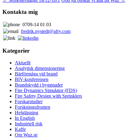
←
Semesterstängt 14/12-10/1
God jul önskar vi alla på Wuz
→
Kontakta mig
0709-14 01 03
fredrik.nystedt@afry.com
Kategorier
Aktuellt
Analytisk dimensionering
Bärförmåga vid brand
BIV-konferensen
Brandskydd i byggnader
Fire Dynamics Simulator (FDS)
Fire Safety Design with Sprinklers
Forskarstudier
Forskningsfronten
Helgläsning
In English
Industriell risk
Kaffe
Om Wuz.se