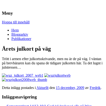
Brandskydd & Riskhantering
Wuz
Meny
Hoppa till innehåll
Hem
Bloggarkiv
Publikationer
Årets julkort på väg
Trött i armen efter julkortsskrivande, men nu är de på väg. I väntan
på brevbäraren kan du spana de tidigare julkorten här. Ta det lugnt i
julstressen…
Detta inlägg postades i
Aktuellt
den
15 december, 2009
av
Fredrik
.
Inläggsnavigering