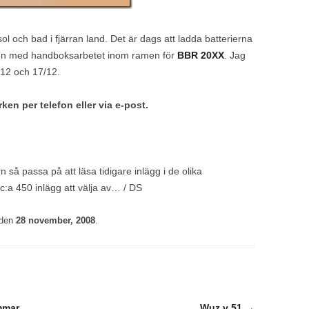
 och bad i fjärran land. Det är dags att ladda batterierna
rten med handboksarbetet inom ramen för
BBR 20XX
. Jag
12 och 17/12.
ken per telefon eller via e-post.
n så passa på att läsa tidigare inlägg i de olika
c:a 450 inlägg att välja av… / DS
den
28 november, 2008
.
mmar
Wuz v 51
→