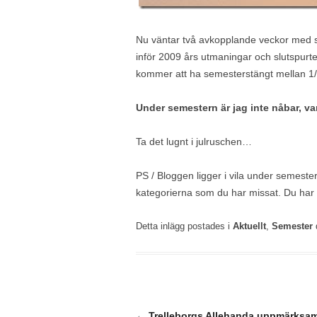
Nu väntar två avkopplande veckor med sol
inför 2009 års utmaningar och slutspu
kommer att ha semesterstängt mellan 1/
Under semestern är jag inte nåbar, var
Ta det lugnt i julruschen…
PS / Bloggen ligger i vila under semester
kategorierna som du har missat. Du har 
Detta inlägg postades i
Aktuellt
,
Semester
Inläggsnavigering
←
Trelleborgs Allehanda uppmärksa