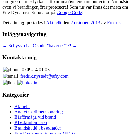
kongressen misslyckats att komma överens om budgeten. Nu måste
även vi brandingenjörer protestera! Som tur var finns det mesta om
Fire Dynamics Simulator på
Google Code
!
Detta inlägg postades i
Aktuellt
den
2 oktober, 2013
av
Fredrik
.
Inläggsnavigering
←
Schysst citat
Ökade ”haverier”!?!
→
Kontakta mig
0709-14 01 03
fredrik.nystedt@afry.com
Kategorier
Aktuellt
Analytisk dimensionering
Bärförmåga vid brand
BIV-konferensen
Brandskydd i byggnader
Fire Dynamics Simulator (FDS)