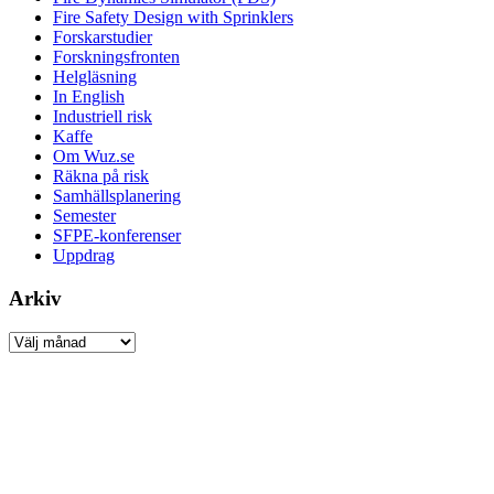
Fire Safety Design with Sprinklers
Forskarstudier
Forskningsfronten
Helgläsning
In English
Industriell risk
Kaffe
Om Wuz.se
Räkna på risk
Samhällsplanering
Semester
SFPE-konferenser
Uppdrag
Arkiv
Arkiv