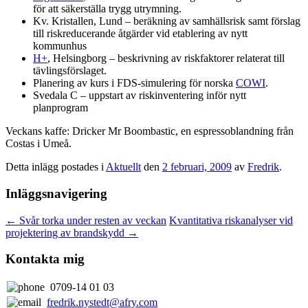
för att säkerställa trygg utrymning.
Kv. Kristallen, Lund – beräkning av samhällsrisk samt förslag
till riskreducerande åtgärder vid etablering av nytt
kommunhus
H+
, Helsingborg – beskrivning av riskfaktorer relaterat till
tävlingsförslaget.
Planering av kurs i FDS-simulering för norska
COWI
.
Svedala C – uppstart av riskinventering inför nytt
planprogram
Veckans kaffe: Dricker Mr Boombastic, en espressoblandning från
Costas i Umeå.
Detta inlägg postades i
Aktuellt
den
2 februari, 2009
av
Fredrik
.
Inläggsnavigering
←
Svår torka under resten av veckan
Kvantitativa riskanalyser vid
projektering av brandskydd
→
Kontakta mig
0709-14 01 03
fredrik.nystedt@afry.com