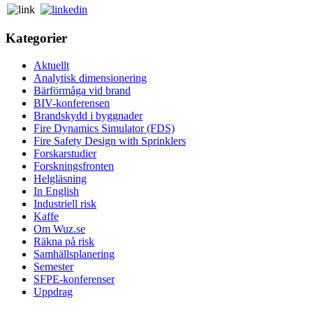
Kategorier
Aktuellt
Analytisk dimensionering
Bärförmåga vid brand
BIV-konferensen
Brandskydd i byggnader
Fire Dynamics Simulator (FDS)
Fire Safety Design with Sprinklers
Forskarstudier
Forskningsfronten
Helgläsning
In English
Industriell risk
Kaffe
Om Wuz.se
Räkna på risk
Samhällsplanering
Semester
SFPE-konferenser
Uppdrag