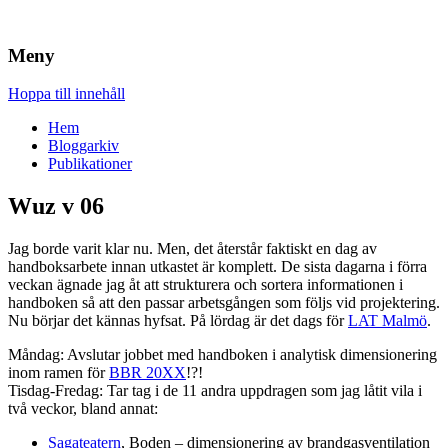
Brandskydd & Riskhantering
Wuz
Meny
Hoppa till innehåll
Hem
Bloggarkiv
Publikationer
Wuz v 06
Jag borde varit klar nu. Men, det återstår faktiskt en dag av
handboksarbete innan utkastet är komplett. De sista dagarna i förra
veckan ägnade jag åt att strukturera och sortera informationen i
handboken så att den passar arbetsgången som följs vid projektering.
Nu börjar det kännas hyfsat. På lördag är det dags för
LAT Malmö
.
Måndag: Avslutar jobbet med handboken i analytisk dimensionering
inom ramen för
BBR 20XX
!?!
Tisdag-Fredag: Tar tag i de 11 andra uppdragen som jag låtit vila i
två veckor, bland annat:
Sagateatern
, Boden – dimensionering av brandgasventilation