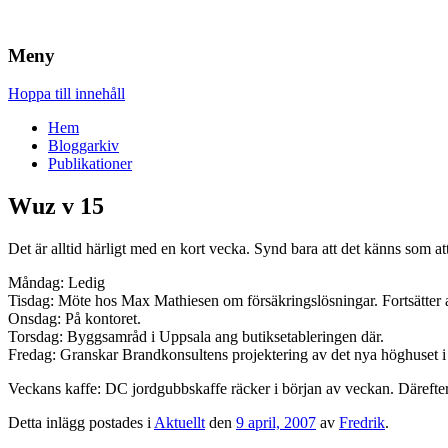
Brandskydd & Riskhantering
Wuz
Meny
Hoppa till innehåll
Hem
Bloggarkiv
Publikationer
Wuz v 15
Det är alltid härligt med en kort vecka. Synd bara att det känns som a
Måndag: Ledig
Tisdag: Möte hos Max Mathiesen om försäkringslösningar. Fortsätter a
Onsdag: På kontoret.
Torsdag: Byggsamråd i Uppsala ang butiksetableringen där.
Fredag: Granskar Brandkonsultens projektering av det nya höghuset i
Veckans kaffe: DC jordgubbskaffe räcker i början av veckan. Därefte
Detta inlägg postades i
Aktuellt
den
9 april, 2007
av
Fredrik
.