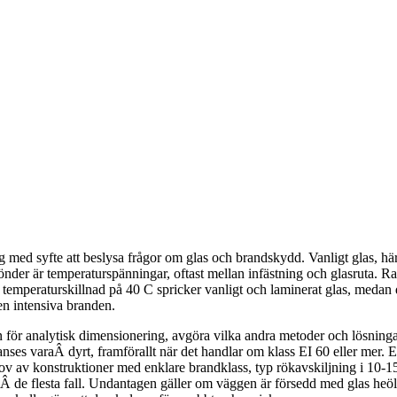
ed syfte att beslysa frågor om glas och brandskydd. Vanligt glas, härdat
 sönder är temperaturspänningar, oftast mellan infästning och glasruta. R
mperaturskillnad på 40 C spricker vanligt och laminerat glas, medan de
en intensiva branden.
 för analytisk dimensionering, avgöra vilka andra metoder och lösnin
ses varaÂ dyrt, framförallt när det handlar om klass EI 60 eller mer. En
ov av konstruktioner med enklare brandklass, typ rökavskiljning i 10-15 
 ja iÂ de flesta fall. Undantagen gäller om väggen är försedd med glas he