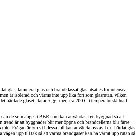
 glas, laminerat glas och brandklassat glas utsattes för intensiv
amen är isolerad och värms inte upp lika fort som glasrutan, vilken
t härdade glaset klarar 5 ggr mer, c:a 200 C i temperaturskillnad.
gar än de som anges i BBR som kan användas i en byggnad så att
 trend är att byggnader blir mer öppna och brandcellerna blir färre.
min. Frågan är om vi i dessa fall kan använda oss av t.ex. härdat glas
öla vägen upp till tak så att varma brandgaser kan ha värmt upp rutan så