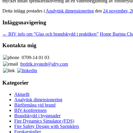
mycket innan sprinkleraktivering att en vattenbegjutning av fönsterytan
Detta inlägg postades i
Analytisk dimensionering
den
24 november, 2
Inläggsnavigering
←
BIV info om ”Glas och brandskydd i praktiken”
Home Barista Ch
Kontakta mig
0709-14 01 03
fredrik.nystedt@afry.com
Kategorier
Aktuellt
Analytisk dimensionering
Bärförmåga vid brand
BIV-konferensen
Brandskydd i byggnader
Fire Dynamics Simulator (FDS)
Fire Safety Design with Sprinklers
Forskarstudier