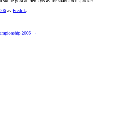
 skulle göra att den kyls av för snabbt och spricker.
006
av
Fredrik
.
ampionship 2006
→