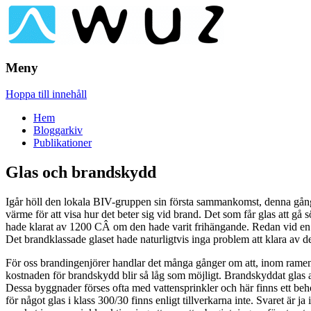
Brandskydd & Riskhantering
Wuz
Meny
Hoppa till innehåll
Hem
Bloggarkiv
Publikationer
Glas och brandskydd
Igår höll den lokala BIV-gruppen sin första sammankomst, denna gång m
värme för att visa hur det beter sig vid brand. Det som får glas att gå
hade klarat av 1200 CÂ om den hade varit frihängande. Redan vid en te
Det brandklassade glaset hade naturligtvis inga problem att klara av d
För oss brandingenjörer handlar det många gånger om att, inom ramen
kostnaden för brandskydd blir så låg som möjligt. Brandskyddat glas an
Dessa byggnader förses ofta med vattensprinkler och här finns ett beh
för något glas i klass 300/30 finns enligt tillverkarna inte. Svaret är