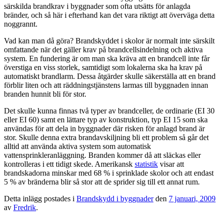
särskilda brandkrav i byggnader som ofta utsätts för anlagda
bränder, och så här i efterhand kan det vara riktigt att överväga detta
noggrannt.
Vad kan man då göra? Brandskyddet i skolor är normalt inte särskilt
omfattande när det gäller krav på brandcellsindelning och aktiva
system. En fundering är om man ska kräva att en brandcell inte får
överstiga en viss storlek, samtidigt som lokalerna ska ha krav på
automatiskt brandlarm. Dessa åtgärder skulle säkerställa att en brand
förblir liten och att räddningstjänstens larmas till byggnaden innan
branden hunnit bli för stor.
Det skulle kunna finnas två typer av brandceller, de ordinarie (EI 30
eller EI 60) samt en lättare typ av konstruktion, typ EI 15 som ska
användas för att dela in byggnader där risken för anlagd brand är
stor. Skulle denna extra brandavskiljning bli ett problem så går det
alltid att använda aktiva system som automatisk
vattensprinkleranläggning. Branden kommer då att släckas eller
kontrolleras i ett tidigt skede. Amerikansk
statistik
visar att
brandskadorna minskar med 68 % i sprinklade skolor och att endast
5 % av bränderna blir så stor att de sprider sig till ett annat rum.
Detta inlägg postades i
Brandskydd i byggnader
den
7 januari, 2009
av
Fredrik
.