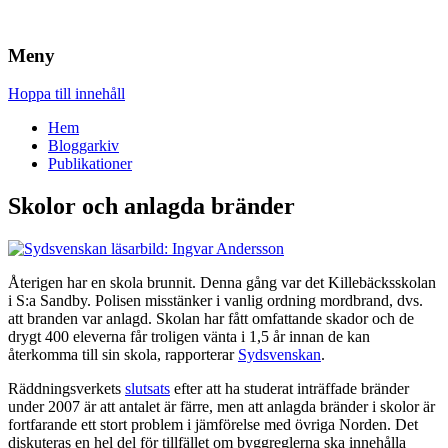
Brandskydd & Riskhantering
Wuz
Meny
Hoppa till innehåll
Hem
Bloggarkiv
Publikationer
Skolor och anlagda bränder
Återigen har en skola brunnit. Denna gång var det Killebäcksskolan
i S:a Sandby. Polisen misstänker i vanlig ordning mordbrand, dvs.
att branden var anlagd. Skolan har fått omfattande skador och de
drygt 400 eleverna får troligen vänta i 1,5 år innan de kan
återkomma till sin skola, rapporterar
Sydsvenskan
.
Räddningsverkets
slutsats
efter att ha studerat inträffade bränder
under 2007 är att antalet är färre, men att anlagda bränder i skolor är
fortfarande ett stort problem i jämförelse med övriga Norden. Det
diskuteras en hel del för tillfället om byggreglerna ska innehålla