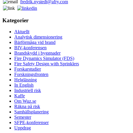
fredrik.nystedt@afry.com
Kategorier
Aktuellt
Analytisk dimensionering
Bärförmåga vid brand
BIV-konferensen
Brandskydd i byggnader
Fire Dynamics Simulator (FDS)
Fire Safety Design with Sprinklers
Forskarstudier
Forskningsfronten
Helgläsning
In English
Industriell risk
Kaffe
Om Wuz.se
Räkna på risk
Samhällsplanering
Semester
SFPE-konferenser
Uppdrag