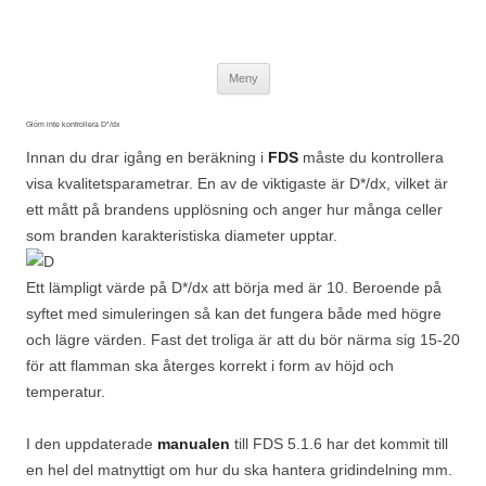
Wuz
Brandskydd & Riskhantering
Hoppa till innehåll
Meny
Glöm inte kontrollera D*/dx
Innan du drar igång en beräkning i
FDS
måste du kontrollera
visa kvalitetsparametrar. En av de viktigaste är D*/dx, vilket är
ett mått på brandens upplösning och anger hur många celler
som branden karakteristiska diameter upptar.
Ett lämpligt värde på D*/dx att börja med är 10. Beroende på
syftet med simuleringen så kan det fungera både med högre
och lägre värden. Fast det troliga är att du bör närma sig 15-20
för att flamman ska återges korrekt i form av höjd och
temperatur.
I den uppdaterade
manualen
till FDS 5.1.6 har det kommit till
en hel del matnyttigt om hur du ska hantera gridindelning mm.