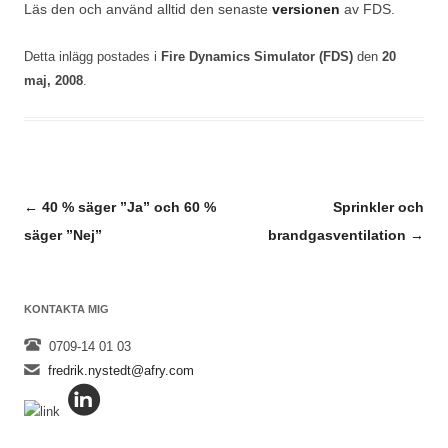
Läs den och använd alltid den senaste
versionen
av FDS.
Detta inlägg postades i
Fire Dynamics Simulator (FDS)
den
20
maj, 2008
.
Inläggsnavigering
←
40 % säger ”Ja” och 60 %
Sprinkler och
säger ”Nej”
brandgasventilation
→
KONTAKTA MIG
0709-14 01 03
fredrik.nystedt@afry.com