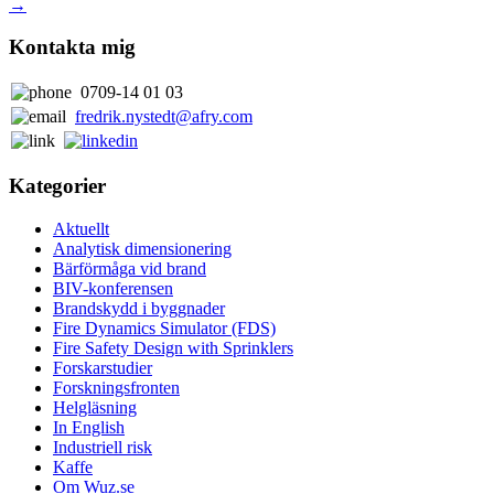
→
Kontakta mig
0709-14 01 03
fredrik.nystedt@afry.com
Kategorier
Aktuellt
Analytisk dimensionering
Bärförmåga vid brand
BIV-konferensen
Brandskydd i byggnader
Fire Dynamics Simulator (FDS)
Fire Safety Design with Sprinklers
Forskarstudier
Forskningsfronten
Helgläsning
In English
Industriell risk
Kaffe
Om Wuz.se