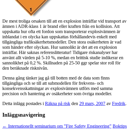
De mest troliga orsaken till att en explosion inträffar vid transport av
ämnen i ADR-klass 1 är brand eller kraften från en kollision. Att
uppskatta hur ofta ett fordon som transporterar explosivämnen är
inblandat i en olycka kan uppskattas förhållandevis enkelt med
tillgängliga trafiksäkerhetsmodeller. Den stora osäkerheten är vad
som händer efter olyckan. Hur sannolikt är det att en explosion
inträffar. Här saknas referenslitteratur! Tidigare riskanalyser har
använt allt värden på 5-10 %, medan en brittisk studie indikerar en
sannolikhet på 0,2 %. Skillnaden på 25-50 ggr spelar stor roll för
den beräknade risknivån.
Denna gång tänker jag gå till botten med de data som finns
tillgängliga och se till att submodellen för frekvens- och
konsekvensskattningar av explosivämnen utförs med samma
precision och hantering av osäkerheter som övriga modeller.
Detta inlägg postades i
Räkna på risk
den
29 mars, 2007
av
Fredrik
.
Inläggsnavigering
←
Internationellt seminarium om ”Fire Safety Engineering”
Boktips