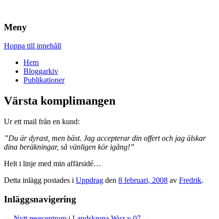
Brandskydd & Riskhantering
Wuz
Meny
Hoppa till innehåll
Hem
Bloggarkiv
Publikationer
Värsta komplimangen
Ur ett mail från en kund:
”Du är dyrast, men bäst. Jag accepterar din offert och jag älskar
dina beräkningar, så vänligen kör igång!”
Helt i linje med min affärsidé…
Detta inlägg postades i
Uppdrag
den
8 februari, 2008
av
Fredrik
.
Inläggsnavigering
←
Nytt resecentrum i Landskrona
Wuz v 07
→