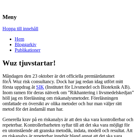
Brandskydd & Riskhantering
Wuz
Meny
Hoppa till innehåll
Hem
Bloggarkiv
Publikationer
Wuz tjuvstartar!
Måndagen den 23 oktober är det officiella premiärdatumet
förÂ Wuz risk consultancy. Dock har jag redan idag utfört mitt
första uppdrag åt
SIK
(Institutet för Livsmedel och Bioteknik AB).
Inom ramen för deras nätverk om ”Rikhantering i livsmedelskedjan”
höll jag en föreläsning om riskanalysmetoder. Föreläsningen
omfattade en översikt av olika metoder och hur man väljer rätt
metod för det ändamål man har.
Generella krav på en riskanalys är att den ska vara kontrollerbar och
repeterbar. Kontrollerbarheten syftar till att det ska vara möjligt för
en utomstående att granska metodik, indata, modell och resultat. Att
en riskanalys är repeterbar innebär bland annat att det ska vara