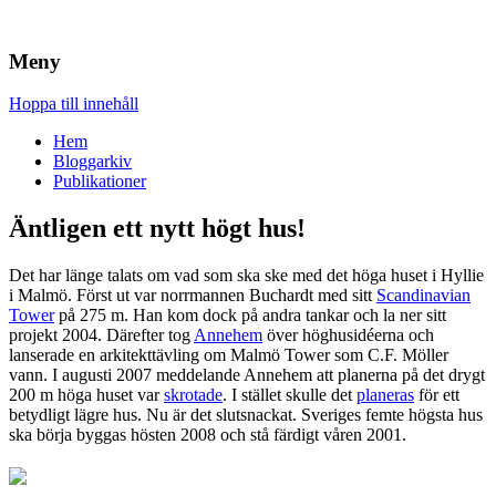
Brandskydd & Riskhantering
Wuz
Meny
Hoppa till innehåll
Hem
Bloggarkiv
Publikationer
Äntligen ett nytt högt hus!
Det har länge talats om vad som ska ske med det höga huset i Hyllie
i Malmö. Först ut var norrmannen Buchardt med sitt
Scandinavian
Tower
på 275 m. Han kom dock på andra tankar och la ner sitt
projekt 2004. Därefter tog
Annehem
över höghusidéerna och
lanserade en arkitekttävling om Malmö Tower som C.F. Möller
vann. I augusti 2007 meddelande Annehem att planerna på det drygt
200 m höga huset var
skrotade
. I stället skulle det
planeras
för ett
betydligt lägre hus. Nu är det slutsnackat. Sveriges femte högsta hus
ska börja byggas hösten 2008 och stå färdigt våren 2001.