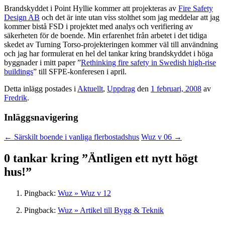
Brandskyddet i Point Hyllie kommer att projekteras av
Fire Safety
Design AB
och det är inte utan viss stolthet som jag meddelar att jag
kommer bistå FSD i projektet med analys och verifiering av
säkerheten för de boende. Min erfarenhet från arbetet i det tidiga
skedet av Turning Torso-projekteringen kommer väl till användning
och jag har formulerat en hel del tankar kring brandskyddet i höga
byggnader i mitt paper ”
Rethinking fire safety in Swedish high-rise
buildings
” till SFPE-konferesen i april.
Detta inlägg postades i
Aktuellt
,
Uppdrag
den
1 februari, 2008
av
Fredrik
.
Inläggsnavigering
←
Särskilt boende i vanliga flerbostadshus
Wuz v 06
→
0 tankar kring ”
Äntligen ett nytt högt
hus!
”
Pingback:
Wuz » Wuz v 12
Pingback:
Wuz » Artikel till Bygg & Teknik