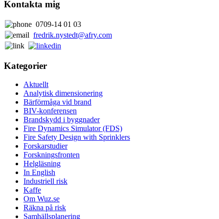
Kontakta mig
0709-14 01 03
fredrik.nystedt@afry.com
Kategorier
Aktuellt
Analytisk dimensionering
Bärförmåga vid brand
BIV-konferensen
Brandskydd i byggnader
Fire Dynamics Simulator (FDS)
Fire Safety Design with Sprinklers
Forskarstudier
Forskningsfronten
Helgläsning
In English
Industriell risk
Kaffe
Om Wuz.se
Räkna på risk
Samhällsplanering