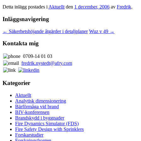
Detta inlägg postades i
Aktuellt
den
1 december, 2006
av
Fredrik
.
Inläggsnavigering
←
Säkerhetshöjande åtgärder i detaljplaner
Wuz v 49
→
Kontakta mig
0709-14 01 03
fredrik.nystedt@afry.com
Kategorier
Aktuellt
Analytisk dimensionering
Bärförmåga vid brand
BIV-konferensen
Brandskydd i byggnader
Fire Dynamics Simulator (FDS)
Fire Safety Design with Sprinklers
Forskarstudier
Forskningsfronten