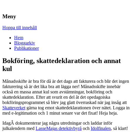
Brandskydd & Riskhantering
Wuz
Meny
Hoppa till innehåll
Hem
Bloggarkiv
Publikationer
Bokföring, skattedeklaration och annat
kul
Månadsskifte är bra för då är det dags att fakturera och blir det ingen
fakturering så är det lika bra att lägga ner! Månadsskifte innebär
också en massa annat kul som avstämningar, bokföring och
skattedeklaration. Efter att svurit en del åt det opedagoiska
bokföringsprogrammet så blev jag glatt överraskad när jag insåg att
Skatteverket
gärna tog emot skattedeklarationen över nätet. Logga in
med e-legitimation och 1 minut senare var det fixat! Heja heja.
IdagÂ dokumenterar jag några utredningar och laddar inför
julkalendern med
LasseMajas detektivbyrå
och
Idolfinalen
, så klart!