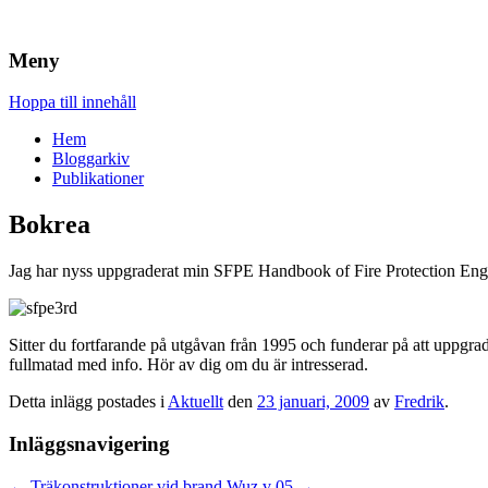
Brandskydd & Riskhantering
Wuz
Meny
Hoppa till innehåll
Hem
Bloggarkiv
Publikationer
Bokrea
Jag har nyss uppgraderat min SFPE Handbook of Fire Protection Engin
Sitter du fortfarande på utgåvan från 1995 och funderar på att uppgrad
fullmatad med info. Hör av dig om du är intresserad.
Detta inlägg postades i
Aktuellt
den
23 januari, 2009
av
Fredrik
.
Inläggsnavigering
←
Träkonstruktioner vid brand
Wuz v 05
→