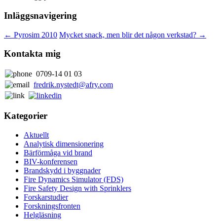
Inläggsnavigering
←
Pyrosim 2010
Mycket snack, men blir det någon verkstad?
→
Kontakta mig
0709-14 01 03
fredrik.nystedt@afry.com
Kategorier
Aktuellt
Analytisk dimensionering
Bärförmåga vid brand
BIV-konferensen
Brandskydd i byggnader
Fire Dynamics Simulator (FDS)
Fire Safety Design with Sprinklers
Forskarstudier
Forskningsfronten
Helgläsning