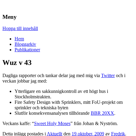
Brandskydd & Riskhantering
Wuz
Meny
Hoppa till innehåll
Hem
Bloggarkiv
Publikationer
Wuz v 43
Dagliga rapporter och tankar delar jag med mig via
Twitter
och i
veckan jobbar jag med:
Ytterligare en sakkunnigkontroll av ett högt hus i
Stockholmstrakten.
Fire Safety Design with Sprinklers, mitt FoU-projekt om
sprinkler och tekniska byten
Slutför konsekvensanalysen tillhörande
BBR 20XX
.
Veckans kaffe: “
Sweet Holy Moses
” från Johan & Nyström.
Detta inlägg postades i
Aktuellt
den
19 oktober, 2009
av
Fredrik
.