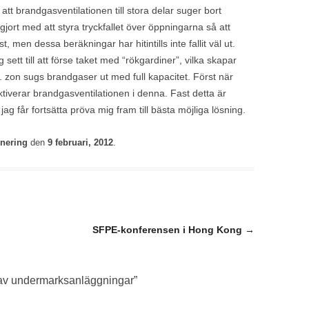
tt brandgasventilationen till stora delar suger bort
gjort med att styra tryckfallet över öppningarna så att
t, men dessa beräkningar har hitintills inte fallit väl ut.
sett till att förse taket med “rökgardiner”, vilka skapar
 zon sugs brandgaser ut med full kapacitet. Först när
ktiverar brandgasventilationen i denna. Fast detta är
jag får fortsätta pröva mig fram till bästa möjliga lösning.
onering
den
9 februari, 2012
.
SFPE-konferensen i Hong Kong
→
 av undermarksanläggningar
”