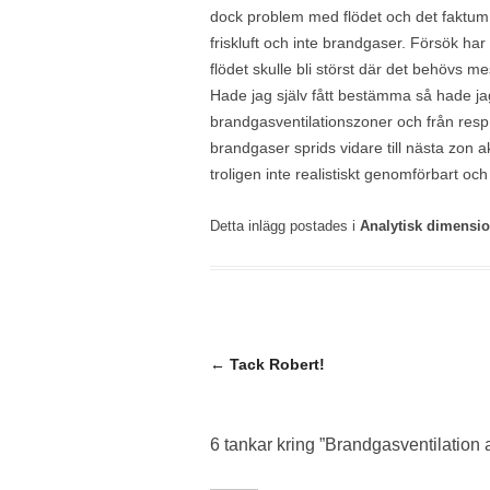
dock problem med flödet och det faktum a
friskluft och inte brandgaser. Försök har 
flödet skulle bli störst där det behövs mes
Hade jag själv fått bestämma så hade jag 
brandgasventilationszoner och från resp.
brandgaser sprids vidare till nästa zon a
troligen inte realistiskt genomförbart och 
Detta inlägg postades i
Analytisk dimensi
Inläggsnavigering
←
Tack Robert!
6 tankar kring ”
Brandgasventilation