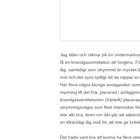
Jag sitter och räknar på en undermarks
få en brandgasventilation att fungera. F
låg, samtidigt som utrymmet är mycket l
mot och det syns tydligt att de tappar en 
Här finns några kluriga avväganden som må
mynning till det fria, placerad i anläggni
brandgasventilationen (frånluft) placera
utrymningsvägar som flest människor f
inte alls bra, även om det går att säkers
en tillräckligt låg nivå för att inte ge k
Det hade varit bra att kunna ha flera ut