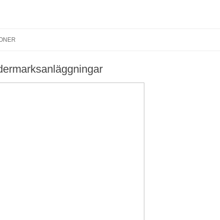
Hoppa till innehåll
IONER
ndermarksanläggningar