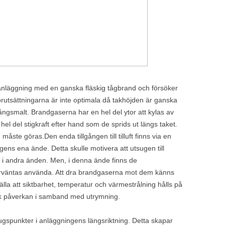
anläggning med en ganska fläskig tågbrand och försöker
örutsättningarna är inte optimala då takhöjden är ganska
ångsmalt. Brandgaserna har en hel del ytor att kylas av
hel del stigkraft efter hand som de sprids ut längs taket.
ste göras.Den enda tillgången till tilluft finns via en
ngens ena ände. Detta skulle motivera att utsugen till
s i andra änden. Men, i denna ände finns de
örväntas använda. Att dra brandgaserna mot dem känns
tälla att siktbarhet, temperatur och värmestrålning hålls på
ritisk påverkan i samband med utrymning.
sugspunkter i anläggningens längsriktning. Detta skapar