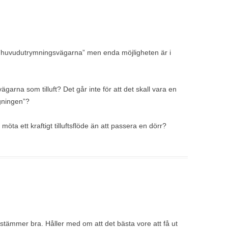
 till ”huvudutrymningsvägarna” men enda möjligheten är i
garna som tilluft? Det går inte för att det skall vara en
gningen”?
möta ett kraftigt tilluftsflöde än att passera en dörr?
stämmer bra. Håller med om att det bästa vore att få ut