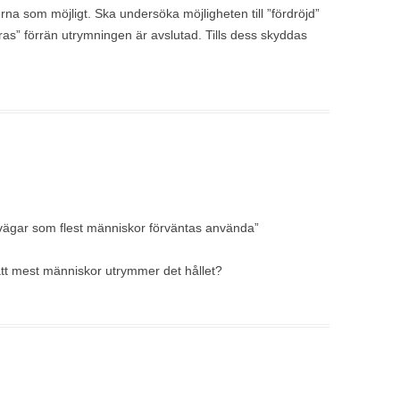
na som möjligt. Ska undersöka möjligheten till ”fördröjd”
as” förrän utrymningen är avslutad. Tills dess skyddas
vägar som flest människor förväntas använda”
att mest människor utrymmer det hållet?