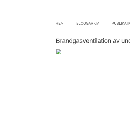
Brandskydd & Riskhantering
Wuz
HEM
BLOGGARKIV
PUBLIKAT
Brandgasventilation av u