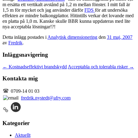
m ersätta ett vertikalt avstånd på 1,2 m mellan fönster. I mitt fall är
1,5 m för mycket och jag använder därför
FDS
för att undersöka
effekten av mindre balkongplattor. Hitintills verkar det lovande med
en platta på 1,0 m. Kanske skulle BBR kunna uppdateras med lite
nya acceptabla lösningar!?!
Detta inlägg postades i
Analytisk dimensionering
den
31 maj, 2007
av
Fredrik
.
Inläggsnavigering
←
Kostnadseffektivt brandskydd
Acceptabla och tolerabla risker
→
Kontakta mig
0709-14 01 03
fredrik.nystedt@afry.com
Kategorier
Aktuellt