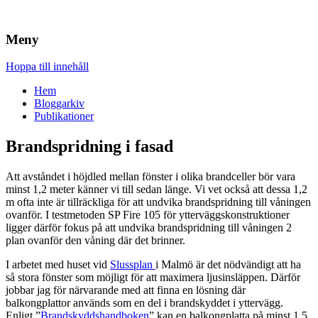
Brandskydd & Riskhantering
Wuz
Meny
Hoppa till innehåll
Hem
Bloggarkiv
Publikationer
Brandspridning i fasad
Att avståndet i höjdled mellan fönster i olika brandceller bör vara
minst 1,2 meter känner vi till sedan länge. Vi vet också att dessa 1,2
m ofta inte är tillräckliga för att undvika brandspridning till våningen
ovanför. I testmetoden SP Fire 105 för ytterväggskonstruktioner
ligger därför fokus på att undvika brandspridning till våningen 2
plan ovanför den våning där det brinner.
I arbetet med huset vid
Slussplan
i Malmö är det nödvändigt att ha
så stora fönster som möjligt för att maximera ljusinsläppen. Därför
jobbar jag för närvarande med att finna en lösning där
balkongplattor används som en del i brandskyddet i yttervägg.
Enligt ”
Brandskyddshandboken
” kan en balkongplatta på minst 1,5