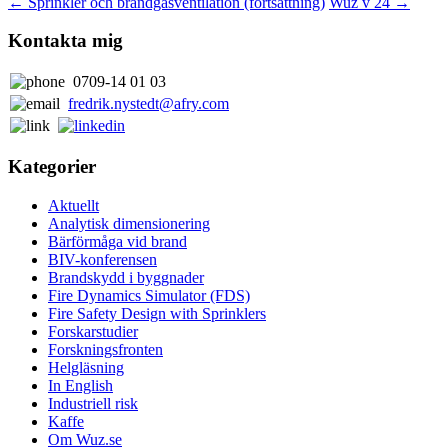
←
Sprinkler och brandgasventilation (fortsättning)
Wuz v 24
→
Kontakta mig
0709-14 01 03
fredrik.nystedt@afry.com
Kategorier
Aktuellt
Analytisk dimensionering
Bärförmåga vid brand
BIV-konferensen
Brandskydd i byggnader
Fire Dynamics Simulator (FDS)
Fire Safety Design with Sprinklers
Forskarstudier
Forskningsfronten
Helgläsning
In English
Industriell risk
Kaffe
Om Wuz.se