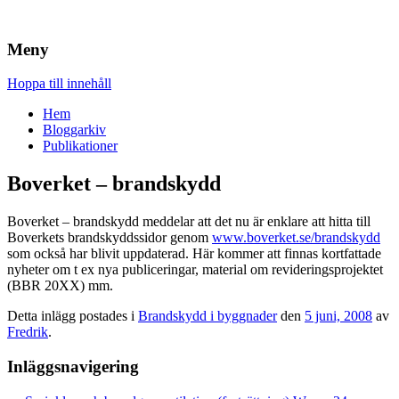
Brandskydd & Riskhantering
Wuz
Meny
Hoppa till innehåll
Hem
Bloggarkiv
Publikationer
Boverket – brandskydd
Boverket – brandskydd meddelar att det nu är enklare att hitta till
Boverkets brandskyddssidor genom
www.boverket.se/brandskydd
som också har blivit uppdaterad. Här kommer att finnas kortfattade
nyheter om t ex nya publiceringar, material om revideringsprojektet
(BBR 20XX) mm.
Detta inlägg postades i
Brandskydd i byggnader
den
5 juni, 2008
av
Fredrik
.
Inläggsnavigering