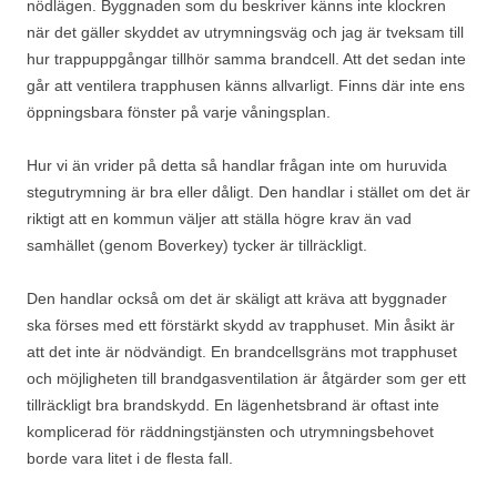
nödlägen. Byggnaden som du beskriver känns inte klockren
när det gäller skyddet av utrymningsväg och jag är tveksam till
hur trappuppgångar tillhör samma brandcell. Att det sedan inte
går att ventilera trapphusen känns allvarligt. Finns där inte ens
öppningsbara fönster på varje våningsplan.
Hur vi än vrider på detta så handlar frågan inte om huruvida
stegutrymning är bra eller dåligt. Den handlar i stället om det är
riktigt att en kommun väljer att ställa högre krav än vad
samhället (genom Boverkey) tycker är tillräckligt.
Den handlar också om det är skäligt att kräva att byggnader
ska förses med ett förstärkt skydd av trapphuset. Min åsikt är
att det inte är nödvändigt. En brandcellsgräns mot trapphuset
och möjligheten till brandgasventilation är åtgärder som ger ett
tillräckligt bra brandskydd. En lägenhetsbrand är oftast inte
komplicerad för räddningstjänsten och utrymningsbehovet
borde vara litet i de flesta fall.