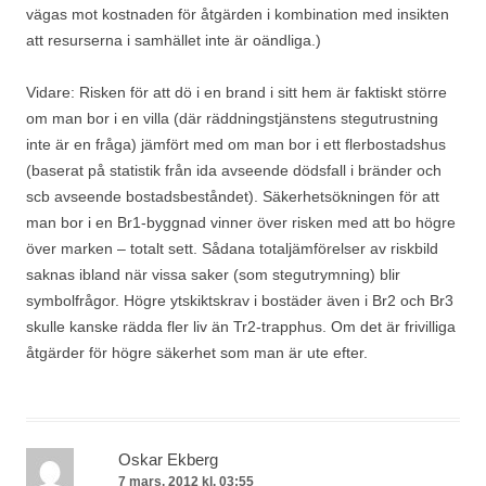
vägas mot kostnaden för åtgärden i kombination med insikten
att resurserna i samhället inte är oändliga.)
Vidare: Risken för att dö i en brand i sitt hem är faktiskt större
om man bor i en villa (där räddningstjänstens stegutrustning
inte är en fråga) jämfört med om man bor i ett flerbostadshus
(baserat på statistik från ida avseende dödsfall i bränder och
scb avseende bostadsbeståndet). Säkerhetsökningen för att
man bor i en Br1-byggnad vinner över risken med att bo högre
över marken – totalt sett. Sådana totaljämförelser av riskbild
saknas ibland när vissa saker (som stegutrymning) blir
symbolfrågor. Högre ytskiktskrav i bostäder även i Br2 och Br3
skulle kanske rädda fler liv än Tr2-trapphus. Om det är frivilliga
åtgärder för högre säkerhet som man är ute efter.
Oskar Ekberg
7 mars, 2012 kl. 03:55