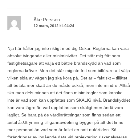
Åke Persson
12 mars, 2012 kl. 04:24
Nja här håller jag inte riktigt med dig Oskar. Reglerna kan vara
absolut tvingande eller miniminivåer. Det står mig fritt som
fastighetsägare att välja ett bättre brandskydd än vad som
reglerna kräver. Men det står miginte fritt som bilförare att välja
vilken sida av vägen jag ska köra på. Det är – faktiskt – tillåtet
att betala mer skatt än du måste också, men inte mindre. Alltså
ska man dels minnas att det finns minimiregler som kanske
inte är vad som kan uppfattas som SKÄLIG nivå. Brandskyddet
kan vara lägre än vad uppfattas som skäligt men ändå vara
lagligt. Se bara på de vårdinrättningar som finns sedan ett
antal år.Utrymning till gannavdelning bygger på att det finns
mer personal än vad som är fallet en natt nuförtiden. Så
förändringar av ingående data vid projektering riskanalyseras