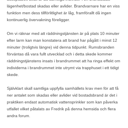
lägenhet/bostad skadas eller avlider. Brandvarnare har en viss
funktion men dess tillförlitlighet är låg, framförallt då ingen
kontinuerlig övervakning föreligger.
Om vi räknar med att räddningstjänsten är på plats 10 minuter
efter larm kan man konstatera att brand har pågått i minst 12
minuter (troligtvis längre) vid denna tidpunkt. Rumsbranden
förväntas då vara fullt utvecklad och i detta skede kommer
räddningstjänstens insats i brandrummet att ha ringa effekt om
individerna i brandrummet inte utrymt via trapphuset i ett tidigt
skede.
Självklart skall samtliga uppfylla samhällets krav men för att få
ner antalet som skadas eller avlider vid bostadsbrand är det i
praktiken endast automatisk vattensprinkler som kan påverka
utfallet vilket påtalats av Fredrik på denna hemsida och flera
andra forum.