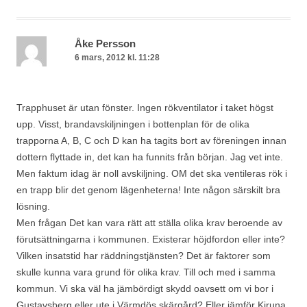
Åke Persson
6 mars, 2012 kl. 11:28
Trapphuset är utan fönster. Ingen rökventilator i taket högst
upp. Visst, brandavskiljningen i bottenplan för de olika
trapporna A, B, C och D kan ha tagits bort av föreningen innan
dottern flyttade in, det kan ha funnits från början. Jag vet inte.
Men faktum idag är noll avskiljning. OM det ska ventileras rök i
en trapp blir det genom lägenheterna! Inte någon särskilt bra
lösning.
Men frågan Det kan vara rätt att ställa olika krav beroende av
förutsättningarna i kommunen. Existerar höjdfordon eller inte?
Vilken insatstid har räddningstjänsten? Det är faktorer som
skulle kunna vara grund för olika krav. Till och med i samma
kommun. Vi ska väl ha jämbördigt skydd oavsett om vi bor i
Gustavsberg eller ute i Värmdös skärgård? Eller jämför Kiruna