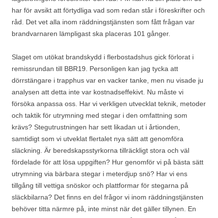
har för avsikt att förtydliga vad som redan står i föreskrifter och
råd. Det vet alla inom räddningstjänsten som fått frågan var
brandvarnaren lämpligast ska placeras 101 gånger.
Slaget om utökat brandskydd i flerbostadshus gick förlorat i
remissrundan till BBR19. Personligen kan jag tycka att
dörrstängare i trapphus var en vacker tanke, men nu visade ju
analysen att detta inte var kostnadseffekivt. Nu måste vi
försöka anpassa oss. Har vi verkligen utvecklat teknik, metoder
och taktik för utrymning med stegar i den omfattning som
krävs? Stegutrustningen har sett likadan ut i årtionden,
samtidigt som vi utveklat flertalet nya sätt att genomföra
släckning. Är beredskapsstyrkorna tillräckligt stora och väl
fördelade för att lösa uppgiften? Hur genomför vi på bästa sätt
utrymning via bärbara stegar i meterdjup snö? Har vi ens
tillgång till vettiga snöskor och plattformar för stegarna på
släckbilarna? Det finns en del frågor vi inom räddningstjänsten
behöver titta närmre på, inte minst när det gäller tillynen. En