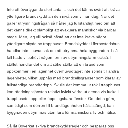
Inte ett övertygande stort antal… och det känns svårt att kräva
ytterligare brandskydd än den nivå som vi har idag. När det
gäller utrymningsfrågan så håller jag fullständigt med om att
det känns direkt olämpligt att evakuera människor via bärbar
stege. Men, jag vill också påstå att det inte krävs något
ytterligare skydd av trapphuset. Brandskyddet i flerbostadshus
handlar inte i huvudsak om att utrymma hela byggnaden. I så
fall hade vi behövt någon form av utrymningslarm också. I
stället handlar det om att säkerställa att en brand som
uppkommer i en lägenhet överhuvudtaget inte sprids till andra
lägenheter, vilket uppnås med brandcellsgränser som klarar av
fullständiga brandförlopp. Skulle det komma ut rök i trapphuset
kan räddningstjänsten relativt kvickt vädra ut denna via lucka i
trapphusets topp eller öppningsbara fönster. Om detta görs,
samtidigt som dörren till brandlägenheten hålls stängd, kan
byggnaden utrymmas utan fara för människors liv och hälsa.
Så låt Boverket skriva brandskyddsregler och besparas oss