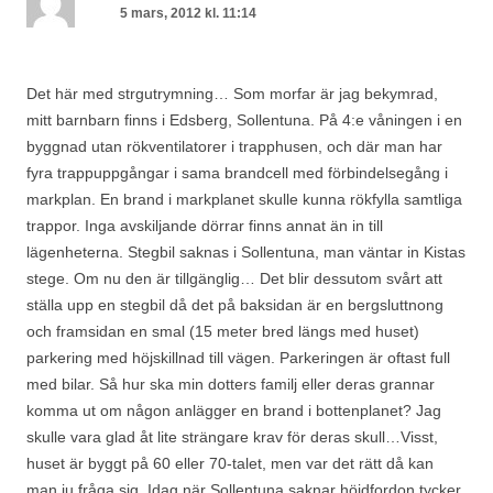
5 mars, 2012 kl. 11:14
Det här med strgutrymning… Som morfar är jag bekymrad,
mitt barnbarn finns i Edsberg, Sollentuna. På 4:e våningen i en
byggnad utan rökventilatorer i trapphusen, och där man har
fyra trappuppgångar i sama brandcell med förbindelsegång i
markplan. En brand i markplanet skulle kunna rökfylla samtliga
trappor. Inga avskiljande dörrar finns annat än in till
lägenheterna. Stegbil saknas i Sollentuna, man väntar in Kistas
stege. Om nu den är tillgänglig… Det blir dessutom svårt att
ställa upp en stegbil då det på baksidan är en bergsluttnong
och framsidan en smal (15 meter bred längs med huset)
parkering med höjskillnad till vägen. Parkeringen är oftast full
med bilar. Så hur ska min dotters familj eller deras grannar
komma ut om någon anlägger en brand i bottenplanet? Jag
skulle vara glad åt lite strängare krav för deras skull…Visst,
huset är byggt på 60 eller 70-talet, men var det rätt då kan
man ju fråga sig. Idag när Sollentuna saknar höjdfordon tycker