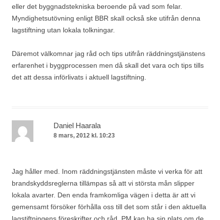
eller det byggnadstekniska beroende på vad som felar.
Myndighetsutövning enligt BBR skall också ske utifrån denna
lagstiftning utan lokala tolkningar.
Däremot välkomnar jag råd och tips utifrån räddningstjänstens
erfarenhet i byggprocessen men då skall det vara och tips tills
det att dessa införlivats i aktuell lagstiftning.
Daniel Haarala
8 mars, 2012 kl. 10:23
Jag håller med. Inom räddningstjänsten måste vi verka för att
brandskyddsreglerna tillämpas så att vi största mån slipper
lokala avarter. Den enda framkomliga vägen i detta är att vi
gemensamt försöker förhålla oss till det som står i den aktuella
lagstiftningens föreskrifter och råd. PM kan ha sin plats om de