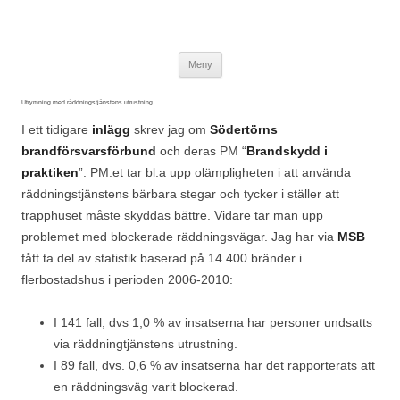
Wuz
Brandskydd & Riskhantering
Hoppa till innehåll
Meny
Utrymning med räddningstjänstens utrustning
I ett tidigare
inlägg
skrev jag om
Södertörns
brandförsvarsförbund
och deras PM “
Brandskydd i
praktiken
”. PM:et tar bl.a upp olämpligheten i att använda
räddningstjänstens bärbara stegar och tycker i ställer att
trapphuset måste skyddas bättre. Vidare tar man upp
problemet med blockerade räddningsvägar. Jag har via
MSB
fått ta del av statistik baserad på 14 400 bränder i
flerbostadshus i perioden 2006-2010:
I 141 fall, dvs 1,0 % av insatserna har personer undsatts
via räddningtjänstens utrustning.
I 89 fall, dvs. 0,6 % av insatserna har det rapporterats att
en räddningsväg varit blockerad.