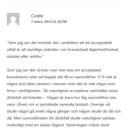
Cedrik
7 mars, 2012 kl. 02:58
”Som jag ser det innebär det i praktiken att ett acceptabelt
utfall är att samtliga individer i en brandutsatt lägenhet/bostad
skadas eller avlider.”
Som jag ser det så kan man inte tala om acceptabel
konsekvens utan att koppla det till en sannolikhet. 0 % risk är
något som låter vackert i visioner men det är inte något som
finns i verkligheten. Så naturligtvis accepterar samhället vissa
dödsfall vid bränder – frågan är bara hur låg sannolikhet ska
vara. (Även om vi sprinklade varenda bostad i Sverige så
skulle något gå snett några gånger och någon skulle dö då och
då. Men sannolikheten för dödsfall skulle naturligtvis sänkas
ordentligt med en sådan åtgärd. Sänkningen måste dock