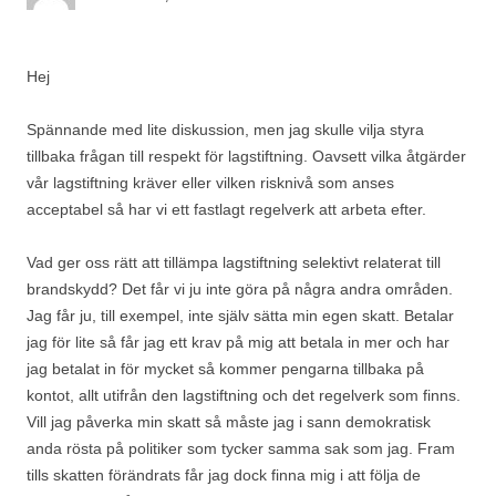
Hej
Spännande med lite diskussion, men jag skulle vilja styra
tillbaka frågan till respekt för lagstiftning. Oavsett vilka åtgärder
vår lagstiftning kräver eller vilken risknivå som anses
acceptabel så har vi ett fastlagt regelverk att arbeta efter.
Vad ger oss rätt att tillämpa lagstiftning selektivt relaterat till
brandskydd? Det får vi ju inte göra på några andra områden.
Jag får ju, till exempel, inte själv sätta min egen skatt. Betalar
jag för lite så får jag ett krav på mig att betala in mer och har
jag betalat in för mycket så kommer pengarna tillbaka på
kontot, allt utifrån den lagstiftning och det regelverk som finns.
Vill jag påverka min skatt så måste jag i sann demokratisk
anda rösta på politiker som tycker samma sak som jag. Fram
tills skatten förändrats får jag dock finna mig i att följa de