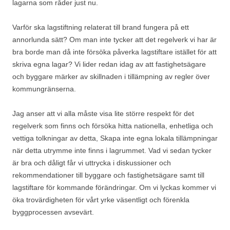
lagarna som råder just nu.
Varför ska lagstiftning relaterat till brand fungera på ett
annorlunda sätt? Om man inte tycker att det regelverk vi har är
bra borde man då inte försöka påverka lagstiftare istället för att
skriva egna lagar? Vi lider redan idag av att fastighetsägare
och byggare märker av skillnaden i tillämpning av regler över
kommungränserna.
Jag anser att vi alla måste visa lite större respekt för det
regelverk som finns och försöka hitta nationella, enhetliga och
vettiga tolkningar av detta, Skapa inte egna lokala tillämpningar
när detta utrymme inte finns i lagrummet. Vad vi sedan tycker
är bra och dåligt får vi uttrycka i diskussioner och
rekommendationer till byggare och fastighetsägare samt till
lagstiftare för kommande förändringar. Om vi lyckas kommer vi
öka trovärdigheten för vårt yrke väsentligt och förenkla
byggprocessen avsevärt.