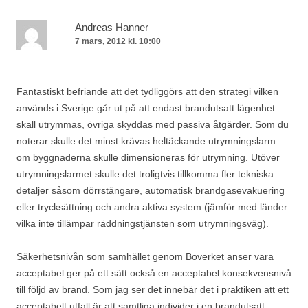
Andreas Hanner
7 mars, 2012 kl. 10:00
Fantastiskt befriande att det tydliggörs att den strategi vilken
används i Sverige går ut på att endast brandutsatt lägenhet
skall utrymmas, övriga skyddas med passiva åtgärder. Som du
noterar skulle det minst krävas heltäckande utrymningslarm
om byggnaderna skulle dimensioneras för utrymning. Utöver
utrymningslarmet skulle det troligtvis tillkomma fler tekniska
detaljer såsom dörrstängare, automatisk brandgasevakuering
eller trycksättning och andra aktiva system (jämför med länder
vilka inte tillämpar räddningstjänsten som utrymningsväg).
Säkerhetsnivån som samhället genom Boverket anser vara
acceptabel ger på ett sätt också en acceptabel konsekvensnivå
till följd av brand. Som jag ser det innebär det i praktiken att ett
acceptabelt utfall är att samtliga individer i en brandutsatt