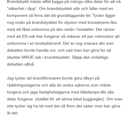
Brandskydd måste alltid bygga på många olika delar för att nå
”säkerhet i djup”. Om brandskyddet står och faller med en
komponent så finns det ett grundläggande fel. Tyvärr ligger
nog nivån på brandskyddet för olyckor med konsekvens lika
med ett fåtal omkomna på den nivån i bostäder. Det räcker
med att EN sak inte fungerar så riskerar ett par människor att
omkomma i en bostadsbrand. Det är nog snarare det som
debatten borde handla om, och vad man kan göra för att
skydda VARJE sak i brandskyddet. Släpp den enfaldiga
debatten alltså.
Jag tycker att brandförsvaren borde göra tillsyn på
räddningsvägarna och alla de andra sakerna som måste
fungera och jaga fastighetsägarna med blåslampa tills alla
delar fungerar. (Istället för att skriva lokal byggregler). Om man
inte tycker sig ha tid med det så finns det saker man kan göra
åt det.