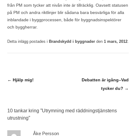
från PM som tycker att nivån inte är tillräcklig. Oavsett statusen
på PM och andra riktlinjer blir sådana bara besvärliga för alla
inblandade i byggprocessen, både för byggnadsinspektörer
och byggherrar.
Detta inlägg postades i
Brandskydd i byggnader
den
1 mars, 2012
.
Inläggsnavigering
←
Hjälp mig!
Debatten är igång–Vad
tycker du?
→
10 tankar kring ”
Utrymning med räddningstjänstens
utrustning
”
Åke Persson