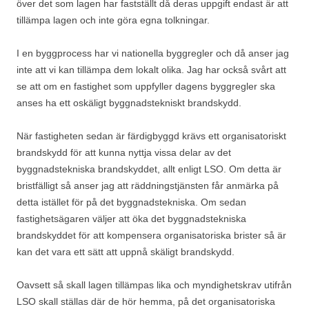
över det som lagen har fastställt då deras uppgift endast är att
tillämpa lagen och inte göra egna tolkningar.
I en byggprocess har vi nationella byggregler och då anser jag
inte att vi kan tillämpa dem lokalt olika. Jag har också svårt att
se att om en fastighet som uppfyller dagens byggregler ska
anses ha ett oskäligt byggnadstekniskt brandskydd.
När fastigheten sedan är färdigbyggd krävs ett organisatoriskt
brandskydd för att kunna nyttja vissa delar av det
byggnadstekniska brandskyddet, allt enligt LSO. Om detta är
bristfälligt så anser jag att räddningstjänsten får anmärka på
detta istället för på det byggnadstekniska. Om sedan
fastighetsägaren väljer att öka det byggnadstekniska
brandskyddet för att kompensera organisatoriska brister så är
kan det vara ett sätt att uppnå skäligt brandskydd.
Oavsett så skall lagen tillämpas lika och myndighetskrav utifrån
LSO skall ställas där de hör hemma, på det organisatoriska