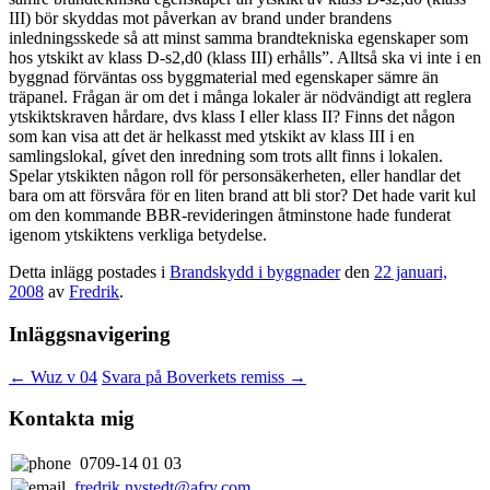
III) bör skyddas mot påverkan av brand under brandens
inledningsskede så att minst samma brandtekniska egenskaper som
hos ytskikt av klass D-s2,d0 (klass III) erhålls”. Alltså ska vi inte i en
byggnad förväntas oss byggmaterial med egenskaper sämre än
träpanel. Frågan är om det i många lokaler är nödvändigt att reglera
ytskiktskraven hårdare, dvs klass I eller klass II? Finns det någon
som kan visa att det är helkasst med ytskikt av klass III i en
samlingslokal, gívet den inredning som trots allt finns i lokalen.
Spelar ytskikten någon roll för personsäkerheten, eller handlar det
bara om att försvåra för en liten brand att bli stor? Det hade varit kul
om den kommande BBR-revideringen åtminstone hade funderat
igenom ytskiktens verkliga betydelse.
Detta inlägg postades i
Brandskydd i byggnader
den
22 januari,
2008
av
Fredrik
.
Inläggsnavigering
←
Wuz v 04
Svara på Boverkets remiss
→
Kontakta mig
0709-14 01 03
fredrik.nystedt@afry.com