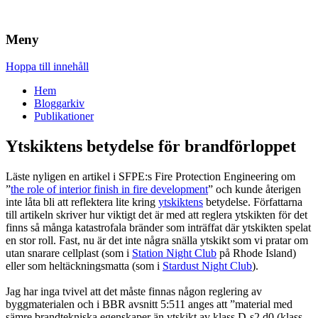
Brandskydd & Riskhantering
Wuz
Meny
Hoppa till innehåll
Hem
Bloggarkiv
Publikationer
Ytskiktens betydelse för brandförloppet
Läste nyligen en artikel i SFPE:s Fire Protection Engineering om
”
the role of interior finish in fire development
” och kunde återigen
inte låta bli att reflektera lite kring
ytskiktens
betydelse. Författarna
till artikeln skriver hur viktigt det är med att reglera ytskikten för det
finns så många katastrofala bränder som inträffat där ytskikten spelat
en stor roll. Fast, nu är det inte några snälla ytskikt som vi pratar om
utan snarare cellplast (som i
Station Night Club
på Rhode Island)
eller som heltäckningsmatta (som i
Stardust Night Club
).
Jag har inga tvivel att det måste finnas någon reglering av
byggmaterialen och i BBR avsnitt 5:511 anges att ”material med
sämre brandtekniska egenskaper än ytskikt av klass D-s2,d0 (klass