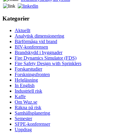
Kategorier
Aktuellt
Analytisk dimensionering
Bärförmåga vid brand
BIV-konferensen
Brandskydd i byggnader
Fire Dynamics Simulator (FDS)
Fire Safety Design with Sprinklers
Forskarstudier
Forskningsfronten
Helgläsning
In English
Industriell risk
Kaffe
Om Wuz.se
Räkna på risk
Samhällsplanering
Semester
SFPE-konferenser
Uppdrag