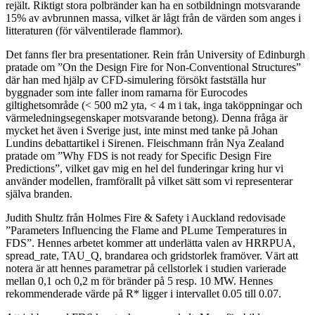
rejält. Riktigt stora polbränder kan ha en sotbildningn motsvarande
15% av avbrunnen massa, vilket är lågt från de värden som anges i
litteraturen (för välventilerade flammor).
Det fanns fler bra presentationer. Rein från University of Edinburgh
pratade om ”On the Design Fire for Non-Conventional Structures”
där han med hjälp av CFD-simulering försökt fastställa hur
byggnader som inte faller inom ramarna för Eurocodes
giltighetsområde (< 500 m2 yta, < 4 m i tak, inga taköppningar och
värmeledningsegenskaper motsvarande betong). Denna fråga är
mycket het även i Sverige just, inte minst med tanke på Johan
Lundins debattartikel i Sirenen. Fleischmann från Nya Zealand
pratade om ”Why FDS is not ready for Specific Design Fire
Predictions”, vilket gav mig en hel del funderingar kring hur vi
använder modellen, framförallt på vilket sätt som vi representerar
själva branden.
Judith Shultz från Holmes Fire & Safety i Auckland redovisade
”Parameters Influencing the Flame and PLume Temperatures in
FDS”. Hennes arbetet kommer att underlätta valen av HRRPUA,
spread_rate, TAU_Q, brandarea och gridstorlek framöver. Värt att
notera är att hennes parametrar på cellstorlek i studien varierade
mellan 0,1 och 0,2 m för bränder på 5 resp. 10 MW. Hennes
rekommenderade värde på R* ligger i intervallet 0.05 till 0.07.