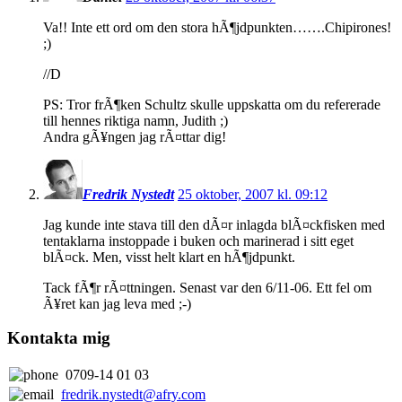
Va!! Inte ett ord om den stora hÃ¶jdpunkten…….Chipirones!
;)
//D
PS: Tror frÃ¶ken Schultz skulle uppskatta om du refererade
till hennes riktiga namn, Judith ;)
Andra gÃ¥ngen jag rÃ¤ttar dig!
Fredrik Nystedt
25 oktober, 2007 kl. 09:12
Jag kunde inte stava till den dÃ¤r inlagda blÃ¤ckfisken med
tentaklarna instoppade i buken och marinerad i sitt eget
blÃ¤ck. Men, visst helt klart en hÃ¶jdpunkt.
Tack fÃ¶r rÃ¤ttningen. Senast var den 6/11-06. Ett fel om
Ã¥ret kan jag leva med ;-)
Kontakta mig
0709-14 01 03
fredrik.nystedt@afry.com