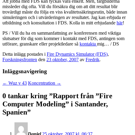
Att jobba med FDS kan tyckas vara enkelt. Men, färgbilderna
missleder dig ofta. Vill du försäkra dig om att ditt resultat blir
trovärdigt måste du följa en viss kvalitetssäkringsrutin, både innan
simuleringen och i utvärderingen av resultatet. Jag kan erbjuda er
utbildning och konsultation i FDS. Kolla in mitt erbjudande
här
!
PS / Vill du ha en sammanfattning av konferensen med viktiga
slutsatser för dig som kommer i kontakt med FDS, antingen som
utförare, granskare eller projektledare så
kontakta
mig… / DS
Detta inlägg postades i
Fire Dynamics Simulator (FDS)
,
Forskningsfronten
den
23 oktober, 2007
av
Fredrik
.
Inläggsnavigering
←
Wuz v 43
Koncentration
→
0 tankar kring ”
Rapport från ”Fire
Computer Modeling” i Santander,
Spanien
”
Daniel
25 oktober, 2007 kl. 06:37