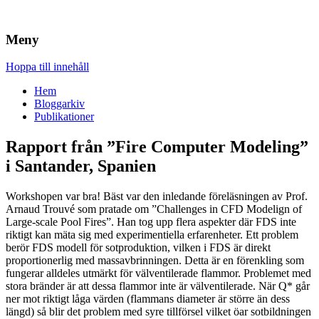
Brandskydd & Riskhantering
Wuz
Meny
Hoppa till innehåll
Hem
Bloggarkiv
Publikationer
Rapport från ”Fire Computer Modeling”
i Santander, Spanien
Workshopen var bra! Bäst var den inledande föreläsningen av Prof.
Arnaud Trouvé som pratade om ”Challenges in CFD Modelign of
Large-scale Pool Fires”. Han tog upp flera aspekter där FDS inte
riktigt kan mäta sig med experimentiella erfarenheter. Ett problem
berör FDS modell för sotproduktion, vilken i FDS är direkt
proportionerlig med massavbrinningen. Detta är en förenkling som
fungerar alldeles utmärkt för välventilerade flammor. Problemet med
stora bränder är att dessa flammor inte är välventilerade. När Q* går
ner mot riktigt låga värden (flammans diameter är större än dess
längd) så blir det problem med syre tillförsel vilket öar sotbildningen