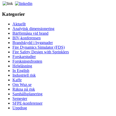
Kategorier
Aktuellt
Analytisk dimensionering
Bärförmåga vid brand
BIV-konferensen
Brandskydd i byggnader
Fire Dynamics Simulator (FDS)
Fire Safety Design with Sprinklers
Forskarstudier
Forskningsfronten
Helgläsning
In English
Industriell risk
Kaffe
Om Wuz.se
Räkna på risk
Samhällsplanering
Semester
SFPE-konferenser
Uppdrag