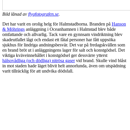
Bild lånad av
flygfotografen.se
.
Det har varit en orolig helg för Halmstadborna. Branden på
Hanson
& Möhrings
anläggning i Oceanhamnen i Halmstad blev både
omfattande och allvarlig. Tack vare en gynnsam vindriktning blev
skadeutfallet lågt och endast ett fåtal personer har fått uppsöka
sjukhus för lindriga andningsbesvär. Det var på fredagskvällen som
en brand bröt ut i anläggningens lager för salt och konstgödsel. Det
viktiga kväveinnehållet i konstgödsel ger dessvärre ytterst
hälsovådliga (och dödliga) nitrösa gaser
vid brand. Skulle vind blåst
in mot staden hade läget blivit helt annorlunda, även om utspädning
varit tillräcklig för att undvika dödsfall.