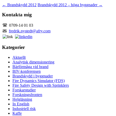
←
Brandskydd 2012
Brandskydd 2012 – höga byggnader
→
Kontakta mig
0709-14 01 03
fredrik.nystedt@afry.com
Kategorier
Aktuellt
Analytisk dimensionering
Bärförmåga vid brand
BIV-konferensen
Brandskydd i byggnader
Fire Dynamics Simulator (FDS)
Fire Safety Design with Sprinklers
Forskarstudier
Forskningsfronten
Helgläsning
In English
Industriell risk
Kaffe