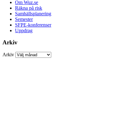
Om Wuz.se
Räkna på risk
Samhällsplanering
Semester
SFPE-konferenser
Uppdrag
Arkiv
Arkiv