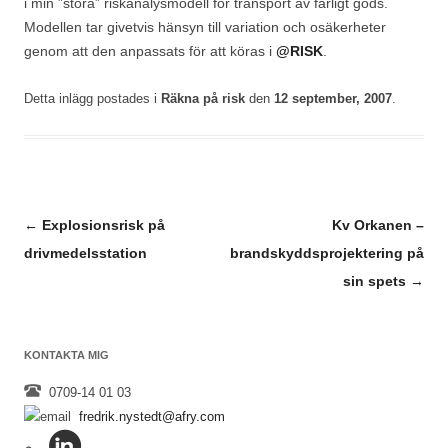
i min ”stora” riskanalysmodell för transport av farligt gods.
Modellen tar givetvis hänsyn till variation och osäkerheter
genom att den anpassats för att köras i
@RISK
.
Detta inlägg postades i
Räkna på risk
den
12 september, 2007
.
Inläggsnavigering
←
Explosionsrisk på
Kv Orkanen –
drivmedelsstation
brandskyddsprojektering på
sin spets
→
KONTAKTA MIG
0709-14 01 03
fredrik.nystedt@afry.com