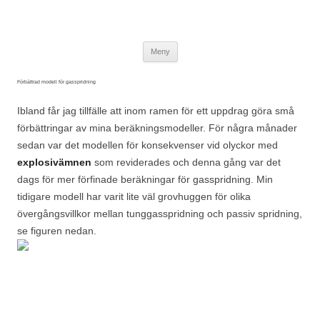
Wuz
Brandskydd & Riskhantering
Hoppa till innehåll
Meny
Förbättrad modell för gasspridning
Ibland får jag tillfälle att inom ramen för ett uppdrag göra små
förbättringar av mina beräkningsmodeller. För några månader
sedan var det modellen för konsekvenser vid olyckor med
explosivämnen
som reviderades och denna gång var det
dags för mer förfinade beräkningar för gasspridning. Min
tidigare modell har varit lite väl grovhuggen för olika
övergångsvillkor mellan tunggasspridning och passiv spridning,
se figuren nedan.