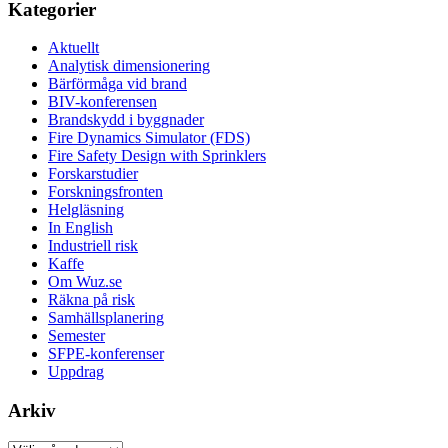
Kategorier
Aktuellt
Analytisk dimensionering
Bärförmåga vid brand
BIV-konferensen
Brandskydd i byggnader
Fire Dynamics Simulator (FDS)
Fire Safety Design with Sprinklers
Forskarstudier
Forskningsfronten
Helgläsning
In English
Industriell risk
Kaffe
Om Wuz.se
Räkna på risk
Samhällsplanering
Semester
SFPE-konferenser
Uppdrag
Arkiv