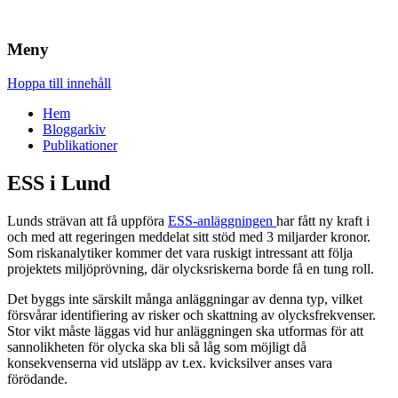
Brandskydd & Riskhantering
Wuz
Meny
Hoppa till innehåll
Hem
Bloggarkiv
Publikationer
ESS i Lund
Lunds strävan att få uppföra
ESS-anläggningen
har fått ny kraft i
och med att regeringen meddelat sitt stöd med 3 miljarder kronor.
Som riskanalytiker kommer det vara ruskigt intressant att följa
projektets miljöprövning, där olycksriskerna borde få en tung roll.
Det byggs inte särskilt många anläggningar av denna typ, vilket
försvårar identifiering av risker och skattning av olycksfrekvenser.
Stor vikt måste läggas vid hur anläggningen ska utformas för att
sannolikheten för olycka ska bli så låg som möjligt då
konsekvenserna vid utsläpp av t.ex. kvicksilver anses vara
förödande.