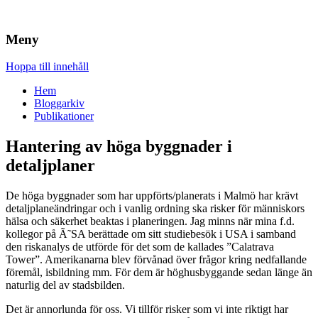
Brandskydd & Riskhantering
Wuz
Meny
Hoppa till innehåll
Hem
Bloggarkiv
Publikationer
Hantering av höga byggnader i
detaljplaner
De höga byggnader som har uppförts/planerats i Malmö har krävt
detaljplaneändringar och i vanlig ordning ska risker för människors
hälsa och säkerhet beaktas i planeringen. Jag minns när mina f.d.
kollegor på Ã˜SA berättade om sitt studiebesök i USA i samband
den riskanalys de utförde för det som de kallades ”Calatrava
Tower”. Amerikanarna blev förvånad över frågor kring nedfallande
föremål, isbildning mm. För dem är höghusbyggande sedan länge än
naturlig del av stadsbilden.
Det är annorlunda för oss. Vi tillför risker som vi inte riktigt har