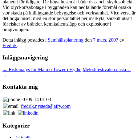
planerat för tidigare. De höga husen är både risk- och skyddsobjekt.
Vid olyckor/sabotage i byggnaden kan nedfallande föremål orsaka
stor skada på intilliggande bebyggelse och verksamhet. Vice versa är
det höga huset, med en stor persontäthet per markyta, särskilt utsatt
för risker av bränder, kemikalieutsläpp och explosioner i
omgivningen.
Detta inlägg postades i
Samhällsplanering
den
7 mars, 2007
av
Fredrik
.
Inläggsnavigering
←
Riskanalys för Malmö Tower i Hyllie
Melodifestivalen nästa…
→
Kontakta mig
0709-14 01 03
fredrik.nystedt@afry.com
Kategorier
Aktuellt