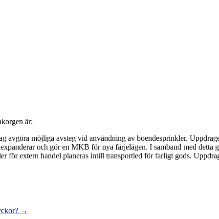
nkorgen är:
jag avgöra möjliga avsteg vid användning av boendesprinkler. Uppdrag
 expanderar och gör en MKB för nya färjelägen. I samband med detta g
 för extern handel planeras intill transportled för farligt gods. Uppdr
lyckor?
→