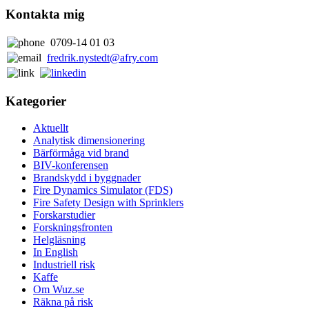
Kontakta mig
0709-14 01 03
fredrik.nystedt@afry.com
Kategorier
Aktuellt
Analytisk dimensionering
Bärförmåga vid brand
BIV-konferensen
Brandskydd i byggnader
Fire Dynamics Simulator (FDS)
Fire Safety Design with Sprinklers
Forskarstudier
Forskningsfronten
Helgläsning
In English
Industriell risk
Kaffe
Om Wuz.se
Räkna på risk