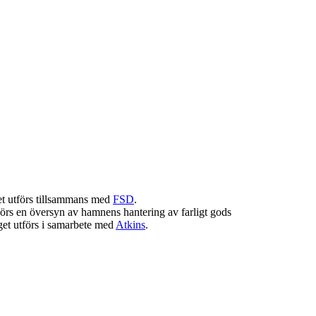
et utförs tillsammans med
FSD
.
örs en översyn av hamnens hantering av farligt gods
aget utförs i samarbete med
Atkins
.