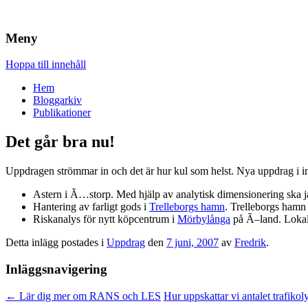
Brandskydd & Riskhantering
Wuz
Meny
Hoppa till innehåll
Hem
Bloggarkiv
Publikationer
Det går bra nu!
Uppdragen strömmar in och det är hur kul som helst. Nya uppdrag i i
Astern i Ã…storp. Med hjälp av analytisk dimensionering ska 
Hantering av farligt gods i
Trelleborgs hamn
. Trelleborgs hamn
Riskanalys för nytt köpcentrum i
Mörbylånga
på Ã–land. Lokaler
Detta inlägg postades i
Uppdrag
den
7 juni, 2007
av
Fredrik
.
Inläggsnavigering
←
Lär dig mer om RANS och LES
Hur uppskattar vi antalet trafiko