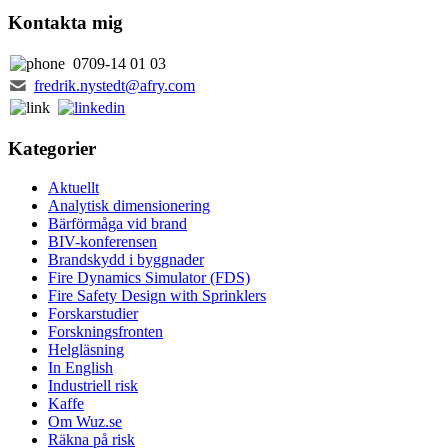
Kontakta mig
0709-14 01 03
fredrik.nystedt@afry.com
Kategorier
Aktuellt
Analytisk dimensionering
Bärförmåga vid brand
BIV-konferensen
Brandskydd i byggnader
Fire Dynamics Simulator (FDS)
Fire Safety Design with Sprinklers
Forskarstudier
Forskningsfronten
Helgläsning
In English
Industriell risk
Kaffe
Om Wuz.se
Räkna på risk