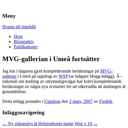
Brandskydd & Riskhantering
Wuz
Meny
Hoppa till innehåll
Hem
Bloggarkiv
Publikationer
MVG-gallerian i Umeå fortsätter
Jag har i dagarna gjort kompletterande beräkningar på
MVG-
galleian
i Umeå på uppdrag av
WSP
(se tidigare blogg-inlägg). Ã–
nskemål om ändring av utrymningsvägar har krävt kompletterande
beräkningar av några nya scenarier för att säkerställa att ändringen är
genomförbar.
Detta inlägg postades i
Uppdrag
den
2 mars, 2007
av
Fredrik
.
Inläggsnavigering
←
Ny riskanalys åt Helsingborgs hamn
Wuz v 10
→