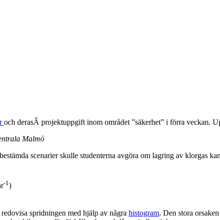
er
och derasÂ projektuppgift inom området ”säkerhet” i förra veckan. Upp
 centrala Malmö
estämda scenarier skulle studenterna avgöra om lagring av klorgas kan til
-1
r
)
att redovisa spridningen med hjälp av några
histogram
. Den stora orsaken 