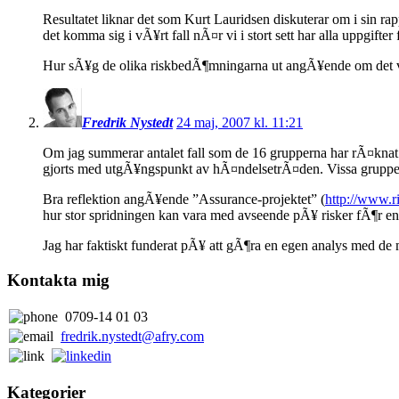
Resultatet liknar det som Kurt Lauridsen diskuterar om i sin 
det komma sig i vÃ¥rt fall nÃ¤r vi i stort sett har alla uppgi
Hur sÃ¥g de olika riskbedÃ¶mningarna ut angÃ¥ende om det va
Fredrik Nystedt
24 maj, 2007 kl. 11:21
Om jag summerar antalet fall som de 16 grupperna har rÃ¤knat 
gjorts med utgÃ¥ngspunkt av hÃ¤ndelsetrÃ¤den. Vissa grupper g
Bra reflektion angÃ¥ende ”Assurance-projektet” (
http://www.r
hur stor spridningen kan vara med avseende pÃ¥ risker fÃ¶r en he
Jag har faktiskt funderat pÃ¥ att gÃ¶ra en egen analys med de m
Kontakta mig
0709-14 01 03
fredrik.nystedt@afry.com
Kategorier