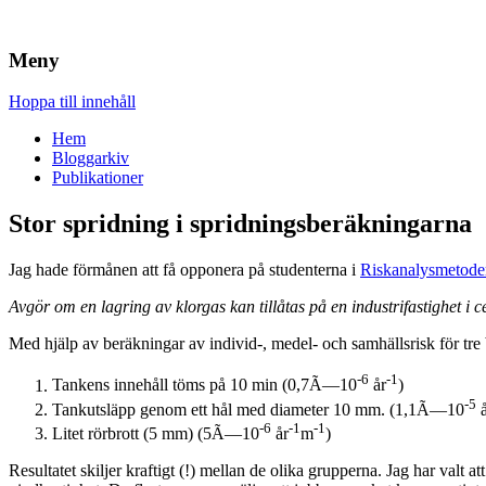
Brandskydd & Riskhantering
Wuz
Meny
Hoppa till innehåll
Hem
Bloggarkiv
Publikationer
Stor spridning i spridningsberäkningarna
Jag hade förmånen att få opponera på studenterna i
Riskanalysmetod
Avgör om en lagring av klorgas kan tillåtas på en industrifastighet i
Med hjälp av beräkningar av individ-, medel- och samhällsrisk för tre b
-6
-1
Tankens innehåll töms på 10 min (0,7Ã—10
år
)
-5
Tankutsläpp genom ett hål med diameter 10 mm. (1,1Ã—10
å
-6
-1
-1
Litet rörbrott (5 mm) (5Ã—10
år
m
)
Resultatet skiljer kraftigt (!) mellan de olika grupperna. Jag har valt 