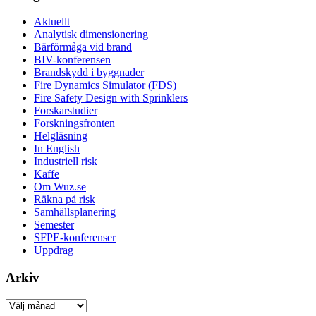
Aktuellt
Analytisk dimensionering
Bärförmåga vid brand
BIV-konferensen
Brandskydd i byggnader
Fire Dynamics Simulator (FDS)
Fire Safety Design with Sprinklers
Forskarstudier
Forskningsfronten
Helgläsning
In English
Industriell risk
Kaffe
Om Wuz.se
Räkna på risk
Samhällsplanering
Semester
SFPE-konferenser
Uppdrag
Arkiv
Arkiv