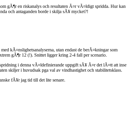
som gÃ¶r en riskanalys och resultaten Ã¤r vÃ¤ldigt spridda. Hur kan
Ã¤nda och antaganden borde i skilja sÃ¥ mycket?!
git med kÃ¤nslighetsanalyserna, utan endast de berÃ¤kningar som
 gÃ¶r 12 (!). Snittet ligger kring 2-4 fall per scenario.
pridning i denna vÃ¤ldefinierande uppgift sÃ¥ Ã¤r det lÃ¤tt att inse
ten skiljer i huvudsak pga val av vindhastighet och stabilitetsklass.
e fÃ¥r jag tid till det lite senare.