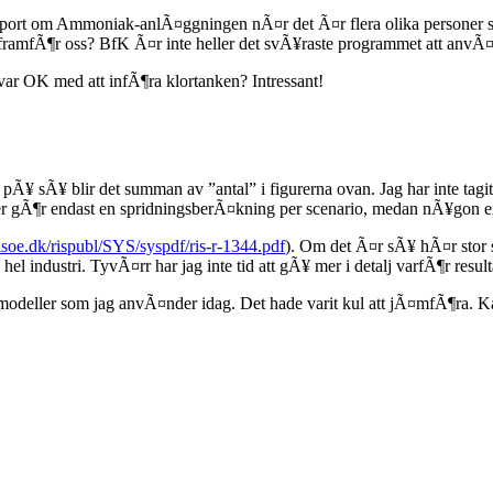
rapport om Ammoniak-anlÃ¤ggningen nÃ¤r det Ã¤r flera olika personer 
fter framfÃ¶r oss? BfK Ã¤r inte heller det svÃ¥raste programmet att anv
r OK med att infÃ¶ra klortanken? Intressant!
pÃ¥ sÃ¥ blir det summan av ”antal” i figurerna ovan. Jag har inte ta
Ã¶r endast en spridningsberÃ¤kning per scenario, medan nÃ¥gon extrem
isoe.dk/rispubl/SYS/syspdf/ris-r-1344.pdf
). Om det Ã¤r sÃ¥ hÃ¤r stor s
l industri. TyvÃ¤rr har jag inte tid att gÃ¥ mer i detalj varfÃ¶r resulta
odeller som jag anvÃ¤nder idag. Det hade varit kul att jÃ¤mfÃ¶ra. Kansk