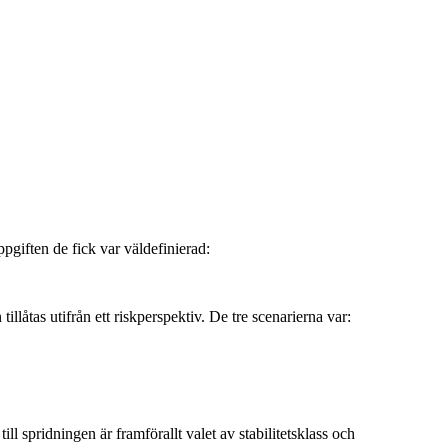
giften de fick var väldefinierad:
låtas utifrån ett riskperspektiv. De tre scenarierna var:
till spridningen är framförallt valet av stabilitetsklass och