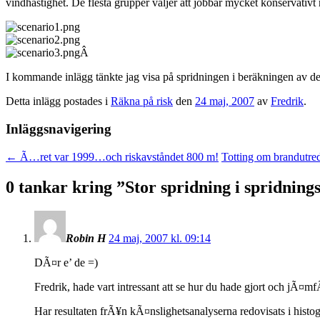
vindhastighet. De flesta grupper väljer att jobbar mycket konservativt
Â
I kommande inlägg tänkte jag visa på spridningen i beräkningen av de
Detta inlägg postades i
Räkna på risk
den
24 maj, 2007
av
Fredrik
.
Inläggsnavigering
←
Ã…ret var 1999…och riskavståndet 800 m!
Totting om brandutre
0 tankar kring ”
Stor spridning i spridnin
Robin H
24 maj, 2007 kl. 09:14
DÃ¤r e’ de =)
Fredrik, hade vart intressant att se hur du hade gjort och jÃ¤mf
Har resultaten frÃ¥n kÃ¤nslighetsanalyserna redovisats i hist