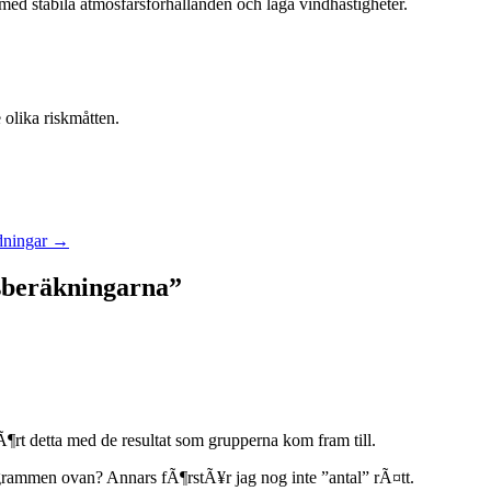
 med stabila atmosfärsförhållanden och låga vindhastigheter.
 olika riskmåtten.
dningar
→
gsberäkningarna
”
Ã¶rt detta med de resultat som grupperna kom fram till.
ogrammen ovan? Annars fÃ¶rstÃ¥r jag nog inte ”antal” rÃ¤tt.